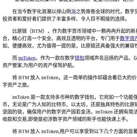
在当今数字化浪潮以排山倒
海
之势席卷全球的时代，数字
投资者和爱好者们提供了丰富多样、令人目不暇接的选择。
比原链（BTM），作为数字货币领域中一颗冉冉升起的
合，精心打造一个安全、高效且透明的平台，专门用于
数字资
如、便捷高效，尤为值得一提的是，比原链还具备强大的兼容
而
imToken
，作为一款在数字
钱包
领域声名远扬的产品，
资产管家,为用户的资产保驾护航。
将 BTM 放入 imToken，这一简单的操作却蕴含
字资产之旅。
imToken 是一款支持多币种的数字钱包，它宛如一个功
币，无论是广为人知的比特币、以太坊，还是独具特色的比原链等，
坚固的锁，确保用户的数字资产固若金汤，imToken 还
收款和交易,即使是初涉数字资产领域的新手也能快速上手。
将 BTM 放入 imToken,用户可以享受到以下几个方面的显