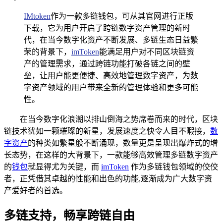
IMtoken
作为一款多链钱包，可从其官网进行正版
下载，它为用户开启了跨链数字资产管理的新时
代，在当今数字化资产不断发展、多链生态日益繁
荣的背景下，
imToken
能满足用户对不同区块链资
产的管理需求，通过跨链功能打破各链之间的壁
垒，让用户能更便捷、高效地管理数字资产，为数
字资产领域的用户带来全新的管理体验和更多可能
性。
在当今数字化浪潮以排山倒海之势席卷而来的时代，区块
链技术犹如一颗璀璨的新星，发展速度之快令人目不暇接，
数
字资产
的种类如繁星般不断涌现，数量更是呈现出爆炸式的增
长态势，在这样的大背景下，一款能够高效管理多链数字资产
的
钱包
就显得尤为关键，而
imToken
作为多链钱包领域的佼佼
者，正凭借其卓越的性能和出色的功能,逐渐成为广大数字资
产爱好者的首选。
多链支持，畅享跨链自由