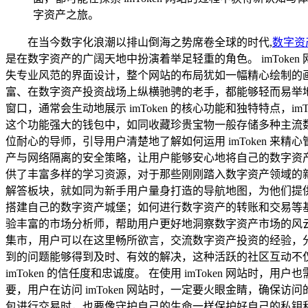
字资产之旅。
在当今数字化浪潮以排山倒海之势席卷全球的时代,
数字资
是在数字资产的广阔天地中扮演着举足轻重的角色。 imToken 
失专业风范的界面设计，整个网站的布局犹如一幅精心绘制的
富、在数字资产投资战场上纵横驰骋的老手，都能够轻而易举地找
窗口，通常会生动地展示 imToken 的核心功能和独特特点，
这个功能强大的钱包中，如同收藏珍贵宝物一般存储多种主流
位耐心的导师，引导用户清楚地了解如何运用 imToken 
产与网络隔离的安全策略，让用户能够安心地将自己的数字资产托付
供了丰富多样的学习资源，对于那些刚刚踏入数字资产领域的新手
解答板块，就如同为新手用户量身打造的导航地图，为他们提供了
搭建自己的数字资产城堡；如何进行数字资产的转账和交易等
验丰富的市场分析师，帮助用户更好地洞察数字资产市场的风云变
集市，用户可以在这里畅所欲言，交流数字资产投资的经验，分享
到的问题能够得到及时、有效的解决，这种活跃的社区互动不
imToken 的信任度和忠诚度。 在使用 imToken 
要，用户在访问 imToken 网站时，一定要火眼金睛，确
包进行交易时，也要像守护自己的生命一样保护好自己的私钥和助