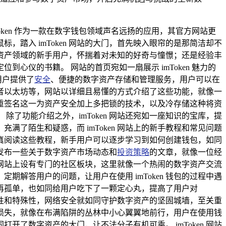
oken 作为一款在数字钱包领域声名远扬的应用，其官方网站更
鼠标，踏入 imToken 网站的大门，首先映入眼帘的是那简洁却不
资产领域的新手用户，怀揣着对未知的好奇与憧憬；还是经验丰
仪的书籍。 网站的首页宛如一扇展示 imToken 魅力的
用户提供了
安全
、便捷的数字资产存储和管理服务，用户可以在
者以太坊等，网站以详细且易懂的方式介绍了这些功能，就像一
如多重签名这一为资产安全加上多把锁的技术，以及冷存储这种将资
除了功能介绍之外，imToken 网站还宛如一座知识的宝库，提
了陌生和疑惑，而 imToken 网站上的新手教程和常见问题
过认真阅读这些教程，新手用户可以逐步学习到如何创建钱包，如同
发布一些关于数字资产市场动态和
投资策略
的文章，就像一位经
点，网站上设有专门的社区板块，这里就像一个热闹的数字资产交流
解答用户的问题，让用户在使用 imToken 钱包的过程中遇
再孤单，也如同给用户吃下了一颗定心丸，提高了用户对
有虚拟性和特殊性，网络安全就如同守护数字资产的坚固城墙，至关重
产的损失，就像在布满陷阱的丛林中小心翼翼地前行，用户在使用钱
了数字资产的大门，让不法分子有机可乘。 imToken 网站