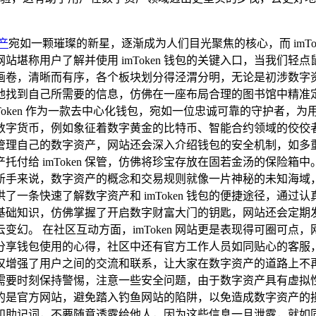
产
宛如一颗璀璨的新星，逐渐成为人们目光聚焦的核心，而 imT
网站堪称用户了解并使用 imToken 钱包的关键入口，当我们轻点
画卷，清晰而有序，各个板块划分得泾渭分明，无论是初涉数字
到自己所需要的信息，仿佛在一座布局合理的图书馆中精准定位到心
imToken 作为一款去中心化钱包，宛如一位忠诚可靠的守护者，为
数字货币，例如象征着数字黄金的比特币、智能合约领域的佼佼
来精心管理自己的数字资产，网站还会深入介绍钱包的安全机制，
给 imToken 保管，仿佛将珍宝存放在固若金汤的保险箱中。 
来说，数字资产的概念和交易规则就像一片神秘的未知海域，充满
一条快速了解数字资产和 imToken 钱包的便捷途径，通
基础知识，仿佛掌握了开启数字财富大门的钥匙，网站还会定期
幻。 在社区互动方面，imToken 网站更是表现得可圈可
钱包使用的心得，社区中还有官方工作人员如同贴心的客服，定期
仅增强了用户之间的交流和联系，让大家在数字资产的道路上不
网站时，用户也需要时刻保持警惕，注意一些安全问题，由于数字资产具
保访问的是官方网站，避免踏入钓鱼网站的陷阱，以免造成数字资
记词，不要随意透露给他人，因为这些信息一旦泄露，就如同打开