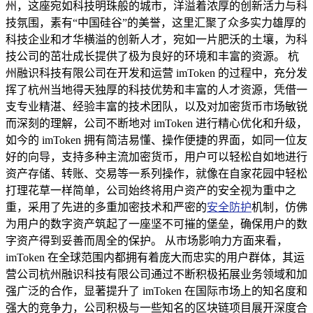
州，这座宛如科技明珠般的城市，洋溢着浓厚的创新活力与科
技氛围，素有“中国硅谷”的美誉，这里汇聚了众多实力雄厚的
科技企业和才华横溢的创新人才，宛如一片肥沃的土壤，为科
技公司的茁壮成长提供了极为良好的环境和丰富的资源。 杭
州融识科技有限公司在开发和运营 imToken 的过程中，充分发
挥了杭州当地得天独厚的科技优势和丰富的人才资源，凭借一
支专业精湛、经验丰富的技术团队，以及对加密货币市场敏锐
而深刻的理解，公司不断地对 imToken 进行精心优化和升级，
如今的 imToken 拥有简洁易懂、操作便捷的界面，如同一位友
好的向导，支持多种主流加密货币，用户可以轻松自如地进行
资产存储、转账、交易等一系列操作，就像在自家花园中轻松
打理花草一样简单，公司始终将用户资产的安全视为重中之
重，采用了先进的多重加密技术和严密的
安全防护
机制，仿佛
为用户的数字资产筑起了一座坚不可摧的堡垒，确保用户的数
字资产得到妥善而周全的保护。 从市场影响力方面来看，
imToken 在全球范围内都拥有着庞大而忠实的用户群体，其运
营公司杭州融识科技有限公司通过不断积极拓展业务领域和加
强广泛的合作，显著提升了 imToken 在国际市场上的知名度和
强大的竞争力，公司积极与一些知名的区块链项目展开深度合