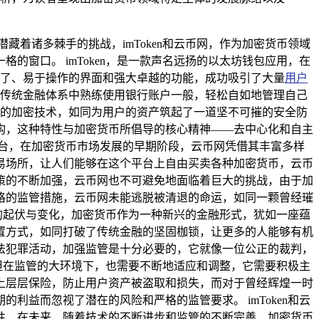
着诸多棘手的挑战，imToken和云币网，作为加密货币领域
窗口。 imToken，是一款声名远扬的以太坊钱包应用，在
洁明了、易于操作的界面和强大卓越的功能，成功吸引了大量
用户
同在传统金融体系中熟练使用银行账户一般，轻松自如地管理自己
先进的加密技术，如同为用户的资产筑起了一道坚不可摧的安全防
构，这种特性与加密货币所倡导的核心精神——去中心化和自主
台，在加密货币市场发展的早期阶段，云币网凭借其丰富多样
易场所，让人们能够在这个平台上自由买卖各种加密货币，云币
策的不断加强，云币网也不可避免地面临着巨大的挑战，由于加
格的监管措施，云币网未能逃脱被清退的命运，如同一颗曾经璀
业的起伏与变化，加密货币作为一种新兴的金融形式，犹如一座蕴
置方式，如同打破了传统金融的坚固枷锁，让更多的人能够有机
法犯罪活动，加强监管是十分必要的，它就像一位公正的裁判，
，但在监管的大环境下，也需要不断地适应和调整，它需要积极主
上层层保险，防止用户资产被盗取和损失，而对于曾经辉煌一时
益而忽视了潜在的风险和严格的监管要求。 imToken和云
性，在未来，随着技术的不断进步和监管的不断完善，加密货币