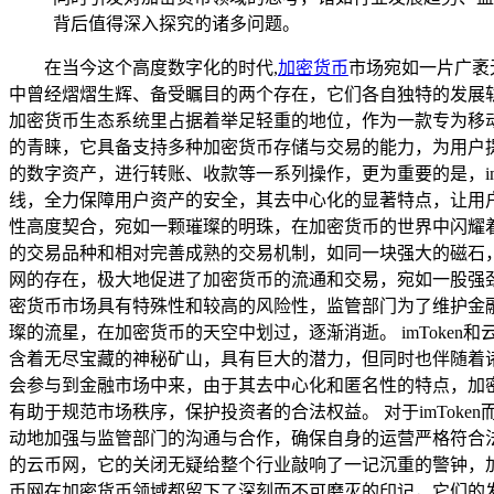
背后值得深入探究的诸多问题。
在当今这个高度数字化的时代,
加密货币
市场宛如一片广袤
中曾经熠熠生辉、备受瞩目的两个存在，它们各自独特的发展轨
加密货币生态系统里占据着举足轻重的地位，作为一款专为移动
的青睐，它具备支持多种加密货币存储与交易的能力，为用户提
的数字资产，进行转账、收款等一系列操作，更为重要的是，i
线，全力保障用户资产的安全，其去中心化的显著特点，让用
性高度契合，宛如一颗璀璨的明珠，在加密货币的世界中闪耀
的交易品种和相对完善成熟的交易机制，如同一块强大的磁石
网的存在，极大地促进了加密货币的流通和交易，宛如一股强
密货币市场具有特殊性和较高的风险性，监管部门为了维护金
璨的流星，在加密货币的天空中划过，逐渐消逝。 imTok
含着无尽宝藏的神秘矿山，具有巨大的潜力，但同时也伴随着
会参与到金融市场中来，由于其去中心化和匿名性的特点，加
有助于规范市场秩序，保护投资者的合法权益。 对于imTo
动地加强与监管部门的沟通与合作，确保自身的运营严格符合
的云币网，它的关闭无疑给整个行业敲响了一记沉重的警钟，加
币网在加密货币领域都留下了深刻而不可磨灭的印记，它们的