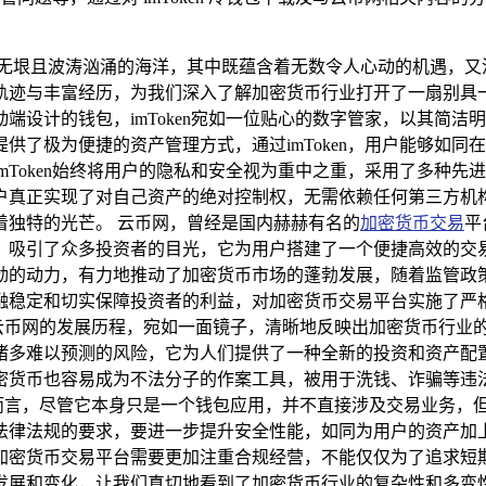
无垠且波涛汹涌的海洋，其中既蕴含着无数令人心动的机遇，又潜藏
迹与丰富经历，为我们深入了解加密货币行业打开了一扇别具一格的
端设计的钱包，imToken宛如一位贴心的数字管家，以其简
供了极为便捷的资产管理方式，通过imToken，用户能够如
mToken始终将用户的隐私和安全视为重中之重，采用了多种
户真正实现了对自己资产的绝对控制权，无需依赖任何第三方机
着独特的光芒。 云币网，曾经是国内赫赫有名的
加密货币交易
平
，吸引了众多投资者的目光，它为用户搭建了一个便捷高效的交
劲的动力，有力地推动了加密货币市场的蓬勃发展，随着监管政
融稳定和切实保障投资者的利益，对加密货币交易平台实施了严
en和云币网的发展历程，宛如一面镜子，清晰地反映出加密货币行
诸多难以预测的风险，它为人们提供了一种全新的投资和资产配
密货币也容易成为不法分子的作案工具，被用于洗钱、诈骗等违
ken而言，尽管它本身只是一个钱包应用，并不直接涉及交易业务
法律法规的要求，要进一步提升安全性能，如同为用户的资产加
密货币交易平台需要更加注重合规经营，不能仅仅为了追求短期的利
发展和变化，让我们真切地看到了加密货币行业的复杂性和多变