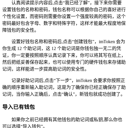
认真阅读提示内容后,点击“我已经了解”，接下来你需要
设置钱包的名称和密码，钱包名称可以根据你自己的喜好进行
个性化设置，而密码则需要你设置一个强度较高的密码，这个
密码最好包含字母、数字和特殊字符，这样才能最大程度地保
障钱包的安全性。
设置好钱包名称和密码后,点击“创建钱包”，imToken 会为
你生成 12 个助记词，这 12 个助记词是你钱包独一无二的凭
证，你一定要按照顺序认真记录下来，你可以将其写在纸上，
然后把纸妥善保存起来，也可以使用专门的硬件钱包来存储助
记词，这样能进一步提高助记词的安全性。
记录好助记词后,点击“下一步”，imToken 会要求你按照正
确的顺序重新输入助记词，这是为了确保你已经正确保存了助
记词，当你输入正确后，点击“确认”，新钱包就成功创建了。
导入已有钱包
如果你之前已经拥有其他钱包的助记词或私钥,那么你也
可以选择“导入钱包”。