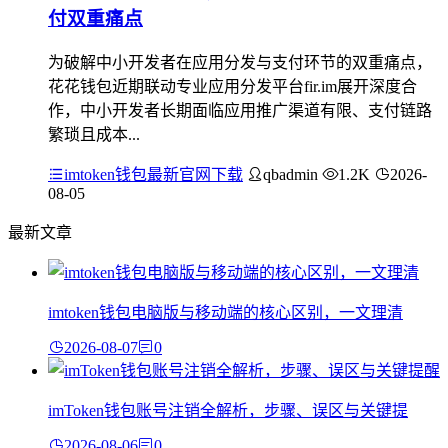
付双重痛点
为破解中小开发者在应用分发与支付环节的双重痛点，
花花钱包近期联动专业应用分发平台fir.im展开深度合
作，中小开发者长期面临应用推广渠道有限、支付链路
繁琐且成本...
imtoken钱包最新官网下载
qbadmin
1.2K
2026-
08-05
最新文章
imtoken钱包电脑版与移动端的核心区别，一文理清
2026-08-07
0
imToken钱包账号注销全解析，步骤、误区与关键提
2026-08-06
0