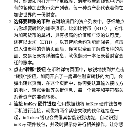
时，你会如同打开一个宝藏库，清晰地看到钱包中所拥
有的各种加密货币资产列表，每一种资产都代表着你在
加密世界的一份财富。
选择要转账的币种
在琳琅满目的资产列表中，仔细地点
击你想要转账的加密货币，比如比特币（BTC），它作
为加密货币的鼻祖，具有极高的价值和广泛的认可度；
还有以太坊（ETH），以其智能合约功能而闻名，点击
进入该币种的详情页面后，你可以全面了解该币种的余
额、交易记录等详细信息，就像翻阅一本记录着财富变
迁的账本。
点击“转账”按钮
在币种详情页面中，敏锐地找到并点击
“转账”按钮，如同开启了一扇通往财富转移的大门，会
弹出转账页面，在这个页面中，你需要认真输入接收方
的地址、转账金额等关键信息，每一个数字和字符都关
系着资产的准确转移。
连接 imKey 硬件钱包
使用数据线将 imKey 硬件钱包与
手机进行连接，就像将两个紧密关联的伙伴连接在一
起，imToken 钱包会凭借其智能识别功能，自动识别
imKey 硬件钱包，并及时提示你进行相关操作，让你感