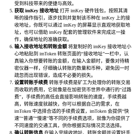
受到科技带来的便捷与高效。
获取 imKey 接收地址
打开 imKey 硬件钱包，按照其清
晰的操作指引，逐步找到并复制该币种在 imKey 上的接
收地址，你既可以通过 imKey 的屏幕显示直观地获取地
址，也可以借助 imKey 配套的管理软件来完成这一操
作，确保地址的准确获取。
输入接收地址和转账金额
将复制好的 imKey 接收地址小
心地粘贴到 imToken 转账页面的“接收地址”一栏中，认
真输入你想要转账的金额，在输入金额时，要像对待精
密仪器一样，仔细确认转账的数量和币种，避免因一时
疏忽而出现错误，造成不必要的损失。
设置转账手续费
转账手续费是矿工为处理你的转账交易
而收取的费用，它就像是在加密货币世界中通行的“过路
费”，手续费的高低会直接影响转账的速度，手续费越
高，转账速度就越快，你可以根据自己的需求，在
imToken 中选择合适的手续费设置，imToken 会提供“快
速”“普通”“慢速”等不同的手续费选项，就像为你提供了
不同速度的交通工具，供你根据实际情况灵活选择。
确认转账信息
在输入完接收地址、转账金额并设置好手