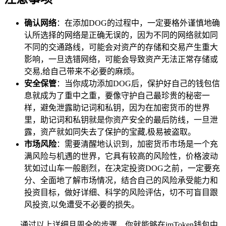
确认网络
：在添加DOG的过程中，一定要格外谨慎地确
认所选择的网络是正确无误的，因为不同的网络就如同
不同的交通路线，可能会对资产的存储和交易产生重大
影响，一旦选错网络，可能会导致资产无法正常存储或
交易,给自己带来不必要的麻烦。
安全保管
：当你成功添加DOG后，保护好自己的钱包信
息就成为了重中之重，要像守护自己最珍贵的秘密一
样，避免泄露助记词和私钥，因为在加密货币的世界
里，助记词和私钥就是你资产安全的最后防线，一旦泄
露，资产就如同失去了保护的宝藏,极易被盗取。
市场风险
：需要清醒地认识到，加密货币市场是一个充
满风险与机遇的世界，它具有较高的风险性，价格波动
犹如过山车一般剧烈，在决定投资DOG之前，一定要充
分、全面地了解市场情况，结合自己的风险承受能力和
投资目标，做好详细、科学的风险评估，切不可盲目跟
风投资,以免遭受不必要的损失。
通过以上详细且周全的步骤，你就能够在imToken钱包中