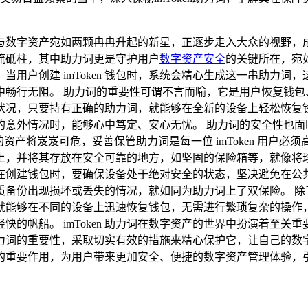
字资产宛如两颗冉冉升起的新星，正逐步走入大众的视野，成为金
流砥柱，其中助力词更是守护用户
数字资产安全
的关键所在，宛如
用户创建 imToken 钱包时，系统会精心生成这一串助力
畅行无阻。 助力词的重要性可谓不言而喻，它是用户恢复钱包
状况，只要持有正确的助力词，就能够在全新的设备上轻松恢复
的意外情况时，能够心中笃定、安心无忧。 助力词的安全性也面
资产将岌岌可危，妥善保管助力词是每一位 imToken 用户
并将其存放在安全可靠的地方，如坚固的保险箱等，就像将珍贵的宝
在创建钱包时，要确保设备处于绝对安全的状态，坚决避免在公
份出现损坏或丢失的情况，就如同为助力词上了双保险。 除了在
就能够在不同的设备上迅速恢复钱包，无需进行繁琐复杂的操作
的帆船。 imToken 助力词在数字资产的世界中扮演着至
识到助力词的重要性，采取切实有效的措施来精心保护它，让自己
可替代的重要作用，为用户带来更加安全、便捷的数字资产管理体验