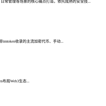
日常管理等场景的核心痛点打造，依托成熟的安全技...
token收录的主流加密代币、手动...
布局Web3生态...