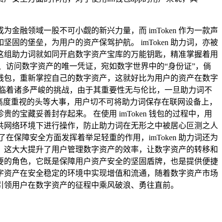
融领域一股不可小觑的新兴力量，而 imToken 作为一款声
坚固的堡垒，为用户的资产保驾护航。 imToken 助力词，亦被
词，这组助力词就如同开启数字资产宝库的万能钥匙，精准掌握着用
、访问数字资产的唯一凭证，宛如数字世界中的“身份证”，倘
钱包，重新掌控自己的数字资产，这就好比为用户的资产在数字
临着诸多严峻的挑战，由于其重要性无与伦比，一旦助力词不
必须高度重视的头等大事，用户切不可将助力词保存在联网设备上，
藏妥善封存起来。 在使用 imToken 钱包的过程中，用
共网络环境下进行操作，防止助力词在无形之中被居心叵测之人
保障安全方面发挥着举足轻重的作用，imToken 助力词还为
，这大大提升了用户管理数字资产的效率，让数字资产的转移和
关重要的角色，它既是保障用户资产安全的坚固盾牌，也是提供便捷
的数字资产在安全稳定的环境中实现增值和流通，随着数字资产市场
，引领用户在数字资产的征程中乘风破浪、勇往直前。