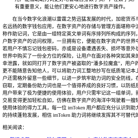
有重要意义，能让他们更安心地进行数字资产操作。
在当今数字化浪潮以雷霆之势迅猛发展的时代，加密货币与数
名远扬的数字钱包应用，在数字资产的存储与管理方面堪称中
称作助记词，它是由一组特定英文单词有序排列所构成的序列，当
户数字资产的访问权限，一旦拥有它，便能在数字资产的世界中
若用户不慎忘记钱包密码，亦或是设备遭遇丢失、损坏等意外
世界中购买了一份全方位的保险，让用户在面对各种突如其来
幸泄露，就如同打开了数字资产被盗取的“潘多拉魔盒”，用户的
更不能随意告知他人，可以将助力词工整地抄写在纸质笔记本上，
户还需格外留意一些细节，以进一步筑牢助力词的安全防线，
窃取，定期备份助力词也是一个值得养成的良好习惯，以防纸质备
用户带来了极为便捷的使用体验，用户只需牢记这一组单词，
交易变得更加轻松自如，仿佛在数字资产的海洋中驾驶着一艘轻快
使用体验的得力工具，每一位 imToken 用户都应充分认
的持续蓬勃发展，相信 imToken 助力词将继续发挥其不
相关阅读：