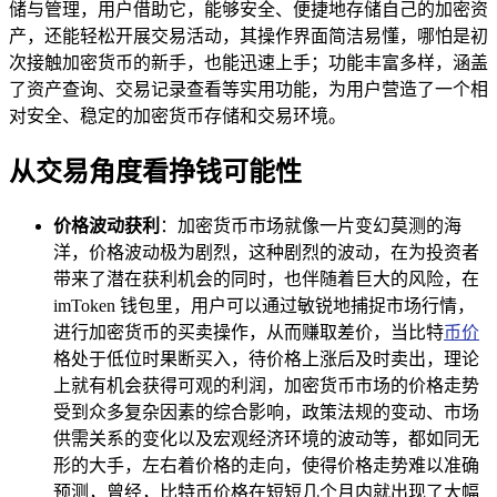
储与管理，用户借助它，能够安全、便捷地存储自己的加密资
产，还能轻松开展交易活动，其操作界面简洁易懂，哪怕是初
次接触加密货币的新手，也能迅速上手；功能丰富多样，涵盖
了资产查询、交易记录查看等实用功能，为用户营造了一个相
对安全、稳定的加密货币存储和交易环境。
从交易角度看挣钱可能性
价格波动获利
：加密货币市场就像一片变幻莫测的海
洋，价格波动极为剧烈，这种剧烈的波动，在为投资者
带来了潜在获利机会的同时，也伴随着巨大的风险，在
imToken 钱包里，用户可以通过敏锐地捕捉市场行情，
进行加密货币的买卖操作，从而赚取差价，当比特
币价
格处于低位时果断买入，待价格上涨后及时卖出，理论
上就有机会获得可观的利润，加密货币市场的价格走势
受到众多复杂因素的综合影响，政策法规的变动、市场
供需关系的变化以及宏观经济环境的波动等，都如同无
形的大手，左右着价格的走向，使得价格走势难以准确
预测，曾经，比特币价格在短短几个月内就出现了大幅