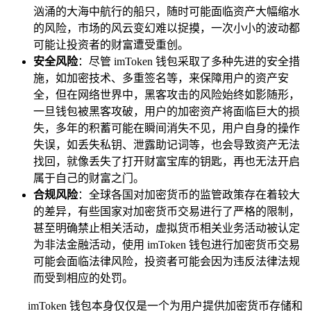
汹涌的大海中航行的船只，随时可能面临资产大幅缩水
的风险，市场的风云变幻难以捉摸，一次小小的波动都
可能让投资者的财富遭受重创。
安全风险
：尽管 imToken 钱包采取了多种先进的安全措
施，如加密技术、多重签名等，来保障用户的资产安
全，但在网络世界中，黑客攻击的风险始终如影随形，
一旦钱包被黑客攻破，用户的加密资产将面临巨大的损
失，多年的积蓄可能在瞬间消失不见，用户自身的操作
失误，如丢失私钥、泄露助记词等，也会导致资产无法
找回，就像丢失了打开财富宝库的钥匙，再也无法开启
属于自己的财富之门。
合规风险
：全球各国对加密货币的监管政策存在着较大
的差异，有些国家对加密货币交易进行了严格的限制，
甚至明确禁止相关活动，虚拟货币相关业务活动被认定
为非法金融活动，使用 imToken 钱包进行加密货币交易
可能会面临法律风险，投资者可能会因为违反法律法规
而受到相应的处罚。
imToken 钱包本身仅仅是一个为用户提供加密货币存储和