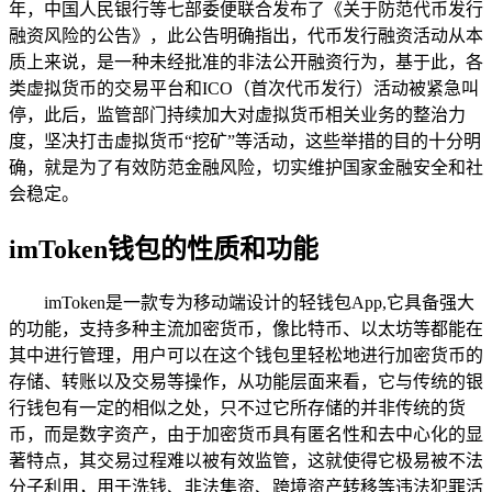
年，中国人民银行等七部委便联合发布了《关于防范代币发行
融资风险的公告》，此公告明确指出，代币发行融资活动从本
质上来说，是一种未经批准的非法公开融资行为，基于此，各
类虚拟货币的交易平台和ICO（首次代币发行）活动被紧急叫
停，此后，监管部门持续加大对虚拟货币相关业务的整治力
度，坚决打击虚拟货币“挖矿”等活动，这些举措的目的十分明
确，就是为了有效防范金融风险，切实维护国家金融安全和社
会稳定。
imToken钱包的性质和功能
imToken是一款专为移动端设计的轻钱包App,它具备强大
的功能，支持多种主流加密货币，像比特币、以太坊等都能在
其中进行管理，用户可以在这个钱包里轻松地进行加密货币的
存储、转账以及交易等操作，从功能层面来看，它与传统的银
行钱包有一定的相似之处，只不过它所存储的并非传统的货
币，而是数字资产，由于加密货币具有匿名性和去中心化的显
著特点，其交易过程难以被有效监管，这就使得它极易被不法
分子利用，用于洗钱、非法集资、跨境资产转移等违法犯罪活