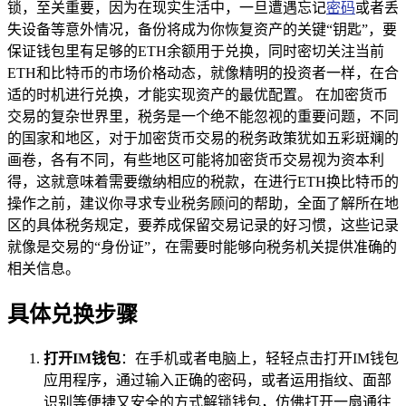
锁，至关重要，因为在现实生活中，一旦遭遇忘记
密码
或者丢
失设备等意外情况，备份将成为你恢复资产的关键“钥匙”，要
保证钱包里有足够的ETH余额用于兑换，同时密切关注当前
ETH和比特币的市场价格动态，就像精明的投资者一样，在合
适的时机进行兑换，才能实现资产的最优配置。 在加密货币
交易的复杂世界里，税务是一个绝不能忽视的重要问题，不同
的国家和地区，对于加密货币交易的税务政策犹如五彩斑斓的
画卷，各有不同，有些地区可能将加密货币交易视为资本利
得，这就意味着需要缴纳相应的税款，在进行ETH换比特币的
操作之前，建议你寻求专业税务顾问的帮助，全面了解所在地
区的具体税务规定，要养成保留交易记录的好习惯，这些记录
就像是交易的“身份证”，在需要时能够向税务机关提供准确的
相关信息。
具体兑换步骤
打开IM钱包
：在手机或者电脑上，轻轻点击打开IM钱包
应用程序，通过输入正确的密码，或者运用指纹、面部
识别等便捷又安全的方式解锁钱包，仿佛打开一扇通往