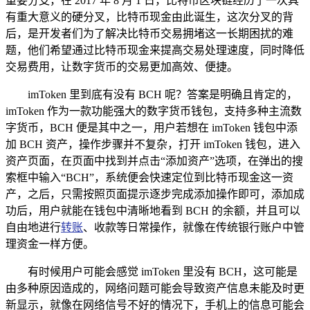
重要分支，在 2017 年 8 月 1 日，比特币区块链经历了一次具
有重大意义的硬分叉，比特币现金由此诞生，这次分叉的背
后，是开发者们为了解决比特币交易拥堵这一长期困扰的难
题，他们希望通过比特币现金来提高交易处理速度，同时降低
交易费用，让数字货币的交易更加高效、便捷。
imToken 里到底有没有 BCH 呢？答案是明确且肯定的，
imToken 作为一款功能强大的数字货币钱包，支持多种主流数
字货币，BCH 便是其中之一，用户若想在 imToken 钱包中添
加 BCH 资产，操作步骤并不复杂，打开 imToken 钱包，进入
资产页面，在页面中找到并点击“添加资产”选项，在弹出的搜
索框中输入“BCH”，系统便会快速定位到比特币现金这一资
产，之后，只需按照页面提示逐步完成添加操作即可，添加成
功后，用户就能在钱包中清晰地看到 BCH 的余额，并且可以
自由地进行
转账
、收款等日常操作，就像在传统银行账户中管
理资金一样方便。
有时候用户可能会感觉 imToken 里没有 BCH，这可能是
由多种原因造成的，网络问题可能会导致资产信息未能及时更
新显示，就像在网络信号不好的情况下，手机上的信息可能会