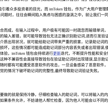
着众多投资者的目光，而 imToken 钱包，作为广大用户
这一棘手问题时，往往会瞬间陷入焦虑与困惑的漩涡之中，就让我们
词有序组合而成，在输入过程中，用户极有可能因一时疏忽而输错单
的输入差错，就可能导致钱包无法正确识别助记词,进而引发验
介质出现状况，就可能给助记词带来严重的损害，记录助记词的
损坏，这些情况都可能造成助记词部分内容丢失或者出现错误,
，imToken 钱包会持续进行
更新
迭代，不断提升性能和安全
这种不兼容性会直接导致钱包在验证助记词时出现错误,显示助
随时都有可能遭受恶意软件的攻击，一旦设备感染了恶意软件，
觉的情况下破坏助记词的完整性,最终导致助记词验证失败。
要做的就是保持冷静，仔细检查输入的助记词，可以将输入的内
如果条件允许，不妨请他人帮忙检查，因为他人可能会以不同的