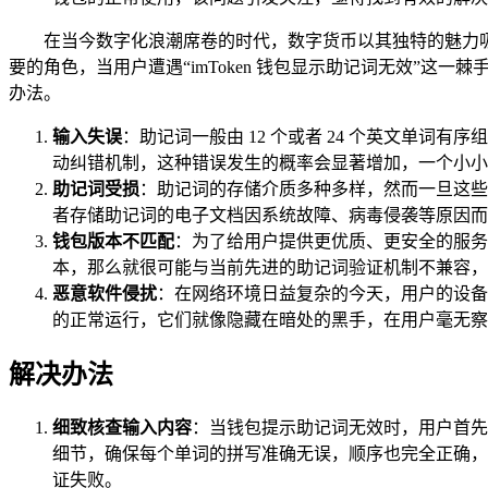
在当今数字化浪潮席卷的时代，数字货币以其独特的魅力吸引
要的角色，当用户遭遇“imToken 钱包显示助记词无效”
办法。
输入失误
：助记词一般由 12 个或者 24 个英文单
动纠错机制，这种错误发生的概率会显著增加，一个小小
助记词受损
：助记词的存储介质多种多样，然而一旦这些
者存储助记词的电子文档因系统故障、病毒侵袭等原因而
钱包版本不匹配
：为了给用户提供更优质、更安全的服务体验
本，那么就很可能与当前先进的助记词验证机制不兼容，
恶意软件侵扰
：在网络环境日益复杂的今天，用户的设备
的正常运行，它们就像隐藏在暗处的黑手，在用户毫无察
解决办法
细致核查输入内容
：当钱包提示助记词无效时，用户首先
细节，确保每个单词的拼写准确无误，顺序也完全正确，
证失败。