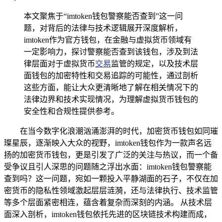
本文聚焦于“imtoken钱包警察能否查到”这一问
题，对背后的法律与技术逻辑展开深度解析，
imtoken作为官方钱包，在金融与虚拟货币领域有
一定影响力，探讨警察能否查到该钱包，涉及到法
律层面对于虚拟货币
交易
监管的规定，以及技术层
面钱包的加密特性和交易追踪的可能性，通过剖析
这些方面，能让大众更清晰地了解在相关情况下的
法律边界和技术实现情况，为理解虚拟货币钱包的
安全性和合规性提供参考。
在当今数字化浪潮汹涌澎湃的时代，加密货币钱包如同璀
璨星辰，逐渐映入大众的视野，imtoken钱包作为一款声名远
扬的加密货币钱包，更是引发了广泛的关注与热议，而一个备
受争议且引人深思的问题随之浮出水面：imtoken钱包警察能
查到吗？这一问题，宛如一颗投入平静湖面的石子，不仅在加
密货币的隐私性领域激起层层涟漪，还与法律执行、技术监管
等多个层面紧密相连，蕴含着复杂而深刻的内涵。 从技术层
面深入剖析，imtoken钱包依托先进的区块链技术构建而成，