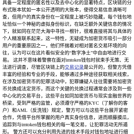
具备一定程度的匿名性以及去中心化的显著特点，区块链的分
布式账本犹如一本公开透明的大账本，使得交易信息清晰可
查，但用户的真实身份在一定程度上被巧妙隐藏，每个钱包地
址恰似一个神秘的虚拟身份标识，在缺乏额外关键信息的情况
下，就如同在茫茫大海中寻找一根针，很难直接将其与具体的
个人精准联系起来，这一特性，无疑成为加密货币吸引一部分
用户的重要原因之一，他们怀揣着对相对匿名交易环境的向
往，认为可以在这片看似安全的“数字净土”中自由地进行交
易。 这并不意味着警察在面对imtoken钱包时就束手无策、无
法进行调查，尽管区块链上的
交易记录
是公开的，但警方凭借
丰富的经验和专业的手段，能够通过多种途径获取相关线索，
在涉及加密货币的犯罪活动中，犯罪嫌疑人往往需要将加密货
币兑换成法定货币，而这个关键的兑换过程通常会涉及到一些
中心化的交易平台，这些平台如同加密货币与现实金融世界的
桥梁，受到严格的监管，必须遵守严格的KYC（了解你的客
户）和AML（反洗钱）规定，警方可以与这些平台展开紧密
合作，凭借平台所掌握的用户真实身份信息，进而顺藤摸瓜，
追踪到与imtoken钱包相关的每一笔交易，让犯罪活动无所遁
形。 警方还可以充分利用先进的技术手段对钱包地址进行细