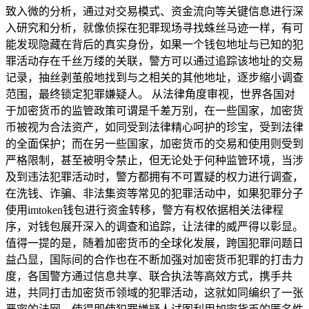
致入微的分析，通过对交易模式、资金流向等关键信息进行深
入研究和分析，就像侦探在犯罪现场寻找蛛丝马迹一样，有可
能发现隐藏在背后的真实身份，如果一个钱包地址与已知的犯
罪活动存在千丝万缕的关联，警方可以通过追踪该地址的交易
记录，抽丝剥茧般地找到与之相关的其他地址，逐步缩小调查
范围，最终锁定犯罪嫌疑人。 从法律角度审视，世界各国对
于加密货币的监管政策可谓是千差万别，在一些国家，加密货
币被视为合法资产，如同受到法律精心呵护的珍宝，受到法律
的全面保护；而在另一些国家，加密货币的交易和使用则受到
严格限制，甚至被明令禁止，但无论处于何种监管环境，当涉
及到违法犯罪活动时，警方都拥有不可置疑的权力进行调查，
在洗钱、诈骗、非法集资等常见的犯罪活动中，如果犯罪分子
使用imtoken钱包进行资金转移，警方有权依据相关法律程
序，对钱包展开深入的调查和追踪，让法律的威严得以彰显。
值得一提的是，随着加密货币的全球化发展，跨国犯罪问题日
益凸显，国际间的合作也在不断加强对加密货币犯罪的打击力
度，各国警方通过信息共享、联合执法等高效方式，携手共
进，共同打击加密货币领域的犯罪活动，这就如同编织了一张