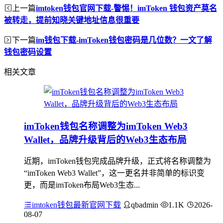
上一篇
imtoken钱包官网下载-警惕！imToken 钱包资产莫名
被转走，提前知晓关键地址信息很重要
下一篇
im钱包下载-imToken钱包密码是几位数？一文了解
钱包密码设置
相关文章
imToken钱包名称调整为imToken Web3
Wallet，品牌升级背后的Web3生态布局
近期，imToken钱包完成品牌升级，正式将名称调整为
“imToken Web3 Wallet”，这一更名并非简单的标识变
更，而是imToken布局Web3生态...
imtoken钱包最新官网下载
qbadmin
1.1K
2026-
08-07