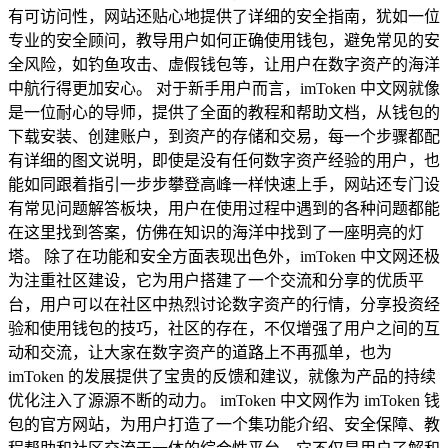
有可访问性，网站还贴心地提供了详细的安全指南，犹如一位
专业的安全顾问，教导用户如何正确使用钱包，避免常见的安
全风险，如钓鱼攻击、虚假钱包等，让用户在数字资产的海洋
中航行得更加安心。 对于新手用户而言，imToken 中文网就像
是一位耐心的导师，提供了全面的教程和帮助文档，从钱包的
下载安装、创建账户，到资产的存储和交易，每一个步骤都配
有详细的图文说明，即使是没有任何数字资产经验的用户，也
能如同跟着指引一步步攀登高峰一样快速上手，网站还专门设
有常见问题解答板块，用户在使用过程中遇到的各种问题都能
在这里找到答案，仿佛在知识的海洋中找到了一座明亮的灯
塔。 除了在功能和安全方面表现出色外，imToken 中文网还极
为注重社区建设，它为用户搭建了一个交流和分享的优质平
台，用户可以在社区中热烈讨论数字资产的行情，分享投资经
验和使用钱包的技巧，社区的存在，不仅增强了用户之间的互
动和交流，让大家在数字资产的道路上不再孤单，也为
imToken 的发展提供了宝贵的反馈和建议，就像为产品的持续
优化注入了源源不断的动力。 imToken 中文网作为 imToken 钱
包的官方网站，为用户打造了一个集功能介绍、安全保障、教