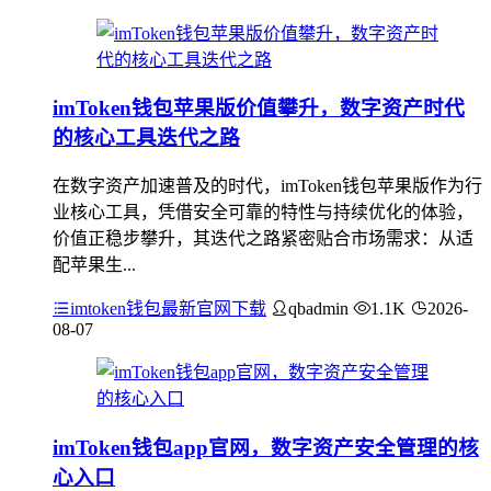
imToken钱包苹果版价值攀升，数字资产时代
的核心工具迭代之路
在数字资产加速普及的时代，imToken钱包苹果版作为行
业核心工具，凭借安全可靠的特性与持续优化的体验，
价值正稳步攀升，其迭代之路紧密贴合市场需求：从适
配苹果生...
imtoken钱包最新官网下载
qbadmin
1.1K
2026-
08-07
imToken钱包app官网，数字资产安全管理的核
心入口