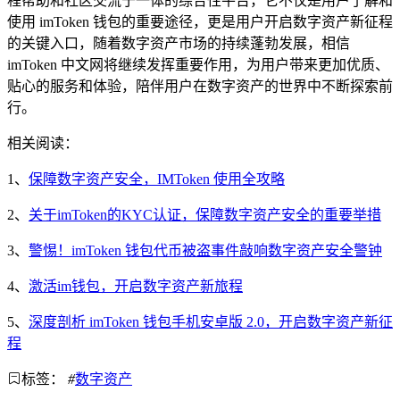
程帮助和社区交流于一体的综合性平台，它不仅是用户了解和
使用 imToken 钱包的重要途径，更是用户开启数字资产新征程
的关键入口，随着数字资产市场的持续蓬勃发展，相信
imToken 中文网将继续发挥重要作用，为用户带来更加优质、
贴心的服务和体验，陪伴用户在数字资产的世界中不断探索前
行。
相关阅读：
1、
保障数字资产安全，IMToken 使用全攻略
2、
关于imToken的KYC认证，保障数字资产安全的重要举措
3、
警惕！imToken 钱包代币被盗事件敲响数字资产安全警钟
4、
激活im钱包，开启数字资产新旅程
5、
深度剖析 imToken 钱包手机安卓版 2.0，开启数字资产新征
程
标签：
#
数字资产