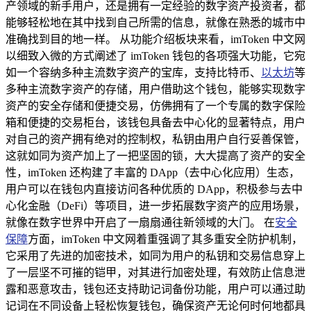
产领域的新手用户，还是拥有一定经验的数字资产投资者，都
能够轻松地在其中找到自己所需的信息，就像在熟悉的城市中
准确找到目的地一样。 从功能介绍板块来看，imToken 中文网
以细致入微的方式阐述了 imToken 钱包的各项强大功能，它宛
如一个容纳多种主流数字资产的宝库，支持比特币、
以太坊
等
多种主流数字资产的存储，用户借助这个钱包，能够实现数字
资产的安全存储和便捷交易，仿佛拥有了一个专属的数字保险
箱和便捷的交易柜台，该钱包具备去中心化的显著特点，用户
对自己的资产拥有绝对的控制权，私钥由用户自行妥善保管，
这就如同为资产加上了一把坚固的锁，大大提高了资产的安全
性，imToken 还构建了丰富的 DApp（去中心化应用）生态，
用户可以在钱包内直接访问各种优质的 DApp，积极参与去中
心化金融（DeFi）等项目，进一步拓展数字资产的应用场景，
就像在数字世界中开启了一扇扇通往新领域的大门。 在
安全
保障
方面，imToken 中文网着重强调了其多重安全防护机制，
它采用了先进的加密技术，如同为用户的私钥和交易信息穿上
了一层坚不可摧的铠甲，对其进行加密处理，有效防止信息泄
露和恶意攻击，钱包还支持助记词备份功能，用户可以通过助
记词在不同设备上轻松恢复钱包，确保资产无论何时何地都具