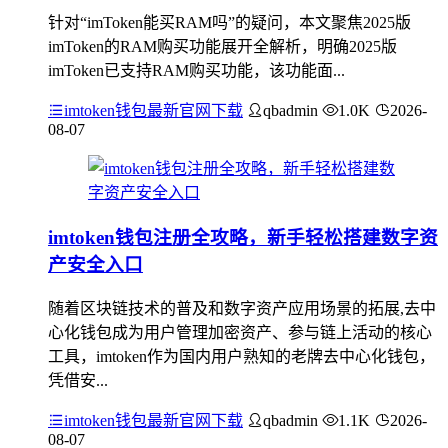
针对“imToken能买RAM吗”的疑问，本文聚焦2025版
imToken的RAM购买功能展开全解析，明确2025版
imToken已支持RAM购买功能，该功能面...
imtoken钱包最新官网下载
qbadmin
1.0K
2026-
08-07
imtoken钱包注册全攻略，新手轻松搭建数字资
产安全入口
随着区块链技术的普及和数字资产应用场景的拓展,去中
心化钱包成为用户管理加密资产、参与链上活动的核心
工具，imtoken作为国内用户熟知的老牌去中心化钱包，
凭借安...
imtoken钱包最新官网下载
qbadmin
1.1K
2026-
08-07