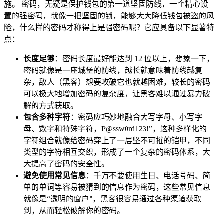
施。 密码，无疑是保护钱包的第一道坚固防线，一个精心设
置的强密码，就像一把坚固的锁，能够大大降低钱包被盗的风
险，什么样的密码才称得上是强密码呢？它应具备以下显著特
点：
长度足够
：密码长度最好能达到 12 位以上，想象一下，
密码就像是一座城堡的防线，越长就意味着防线越复
杂，敌人（黑客）想要攻破它也就越困难，较长的密码
可以极大地增加密码的复杂度，让黑客难以通过暴力破
解的方式获取。
包含多种字符
：密码应巧妙地融合大写字母、小写字
母、数字和特殊字符，P@ssw0rd123!”，这种多样化的
字符组合就像给密码穿上了一层坚不可摧的铠甲，不同
类型的字符相互交织，形成了一个复杂的密码体系，大
大提高了密码的安全性。
避免使用常见信息
：千万不要使用生日、电话号码、简
单的单词等容易被猜到的信息作为密码，这些常见信息
就像是“透明的窗户”，黑客很容易通过各种渠道获取
到，从而轻松破解你的密码。