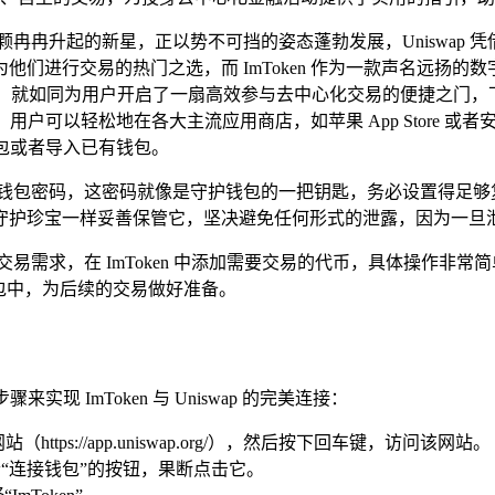
颗冉冉升起的新星，正以势不可挡的姿态蓬勃发展，Uniswap
们进行交易的热门之选，而 ImToken 作为一款声名远扬
强强联合，就如同为用户开启了一扇高效参与去中心化交易的便捷之门，下面，
包，用户可以轻松地在各大主流应用商店，如苹果 App Store
钱包或者导入已有钱包。
置钱包密码，这密码就像是守护钱包的一把钥匙，务必设置得足够
守护珍宝一样妥善保管它，坚决避免任何形式的泄露，因为一旦
易需求，在 ImToken 中添加需要交易的代币，具体操作非常
包中，为后续的交易做好准备。
实现 ImToken 与 Uniswap 的完美连接：
ttps://app.uniswap.org/），然后按下回车键，访问该网站。
一个“连接钱包”的按钮，果断点击它。