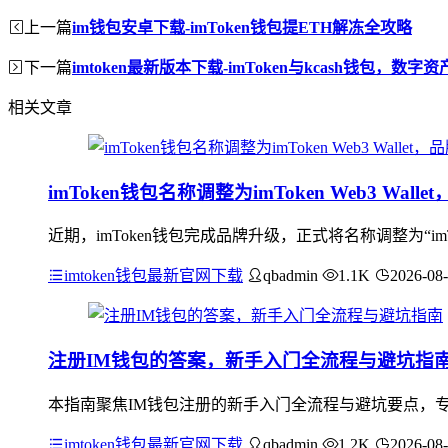
上一篇
im钱包安卓下载-imToken钱包提ETH解冻全攻略
下一篇
imtoken最新版本下载-imToken与kcash钱包，数
相关文章
imToken钱包名称调整为imToken Web3 Wa
近期，imToken钱包完成品牌升级，正式将名称调整为“imToke
imtoken钱包最新官网下载
qbadmin
1.1K
2026-08
注册IM钱包的答案，新手入门全流程与避坑指
本指南聚焦IM钱包注册的新手入门全流程与避坑要点，
imtoken钱包最新官网下载
qbadmin
1.2K
2026-08