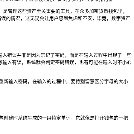
”，是管理这些资产至关重要的工具，在众多加密货币钱包里，
示密码错误的情况，这无疑会让用户感到焦虑和不安，毕竟，数字资产
密码输入错误并非是因为忘记了密码，而是在输入过程中出现了一些
写输入有误，系统就会判定密码错误，也有可能在输入时不小心
重新输入密码，在输入的过程中，要特别留意区分字母的大小
在钱包创建时系统生成的一组特定单词，它就像是打开钱包的一把