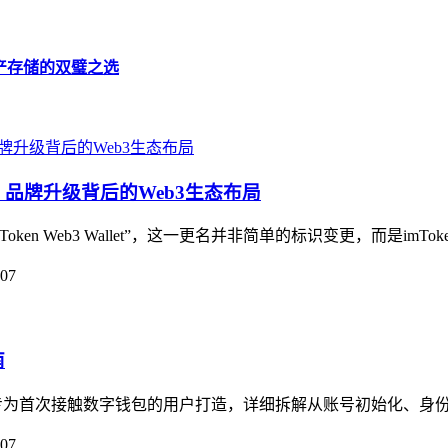
字资产存储的双璧之选
llet，品牌升级背后的Web3生态布局
n Web3 Wallet”，这一更名并非简单的标识变更，而是imToken
-07
南
专为首次接触数字钱包的用户打造，详细拆解从账号初始化、身份校
-07