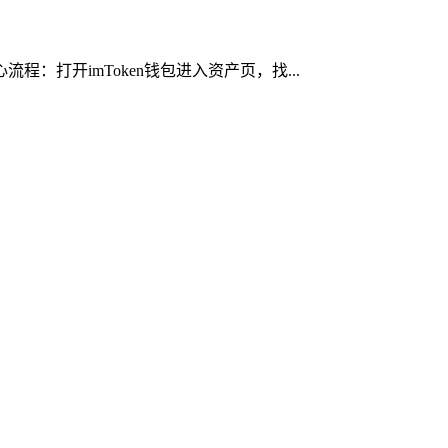
：打开imToken钱包进入资产页，找...