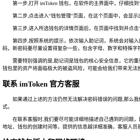
第一步,打开 imToken 钱包，在软件的主界面中，仔
第二步,点击进入“钱包管理”页面，在这个页面中，会显
第三步,进入所选钱包的详情页面后，在页面中找到并点击
第四步,按照系统的提示，依次输入助记词，系统会对输
码，新密码要尽量设置得复杂一些，包含字母、数字和特殊字
需要特别强调的是,助记词是钱包的核心安全信息，它的
钱包里的资产将面临极大的被盗风险，可能会给我们带来无法
联系 imToken 官方客服
如果通过上述的方法仍然无法解决密码错误的问题,那么我们可
式。
在联系客服时,我们要尽可能详细地描述自己遇到的问题
地址、钱包的创建时间等，提供的信息越详细准确，客服人员