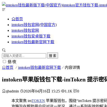
首页
imtoken钱包官网(中国官方)
imtoken钱包官网
imtoken钱包安卓版下载
imtoken钱包最新官网下载
搜 索
昼/夜
首页
imtoken钱包最新官网下载
内容详情
imtoken苹果版钱包下载-imToken 
qbadmin
2026年04月16日 15:25
1.1K
0
本文聚焦 im
TOKEN
苹果版钱包，围绕“imToken 提
攻略旨在帮助用户应对这一状况，通过一系列有效的解决办