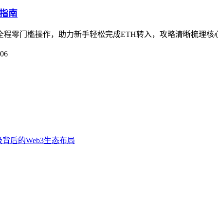
作指南
，全程零门槛操作，助力新手轻松完成ETH转入，攻略清晰梳理核心流程
-06