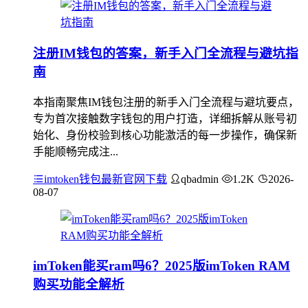
注册IM钱包的答案，新手入门全流程与避坑指
南
本指南聚焦IM钱包注册的新手入门全流程与避坑要点，
专为首次接触数字钱包的用户打造，详细拆解从账号初
始化、身份校验到核心功能激活的每一步操作，确保新
手能顺畅完成注...
imtoken钱包最新官网下载
qbadmin
1.2K
2026-
08-07
imToken能买ram吗6？2025版imToken RAM
购买功能全解析