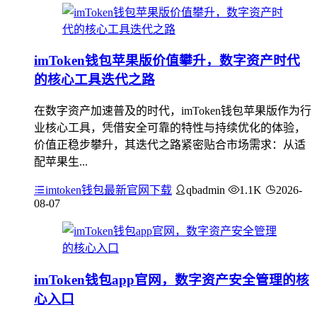
imToken钱包苹果版价值攀升，数字资产时代
的核心工具迭代之路
在数字资产加速普及的时代，imToken钱包苹果版作为行
业核心工具，凭借安全可靠的特性与持续优化的体验，
价值正稳步攀升，其迭代之路紧密贴合市场需求：从适
配苹果生...
imtoken钱包最新官网下载
qbadmin
1.1K
2026-
08-07
imToken钱包app官网，数字资产安全管理的核
心入口