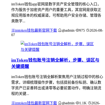
imToken钱包app官网是数字资产安全管理的核心入口，
作为服务于加密资产用户的重要工具，其官网是获取正
规应用版本的权威渠道，可帮助用户安全存储、管理各
类数字...
imtoken钱包最新官网下载
qbadmin
975
2026-08-
07
imToken钱包账号注销全解析，步骤、误区与
关键提醒
imToken钱包账号注销全解析聚焦用户注销过程中的核心
需求，详细梳理操作步骤，包括提前备份私钥、确认数
字资产已妥善转出或清零等必要前置动作，明确注销流
程的关键...
imtoken钱包最新官网下载
qbadmin
1.1K
2026-