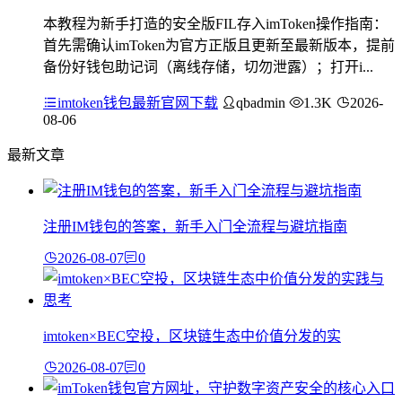
本教程为新手打造的安全版FIL存入imToken操作指南：
首先需确认imToken为官方正版且更新至最新版本，提前
备份好钱包助记词（离线存储，切勿泄露）；打开i...
imtoken钱包最新官网下载
qbadmin
1.3K
2026-
08-06
最新文章
注册IM钱包的答案，新手入门全流程与避坑指南
2026-08-07
0
imtoken×BEC空投，区块链生态中价值分发的实
2026-08-07
0