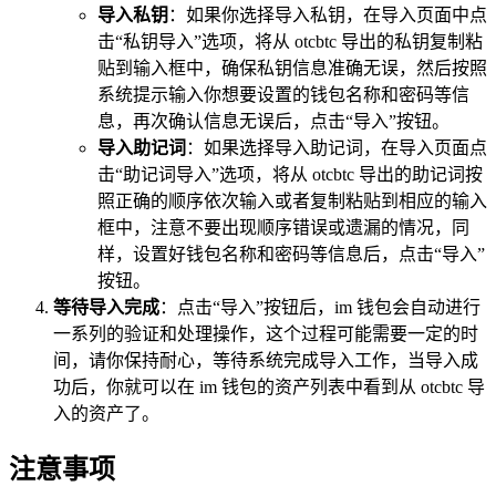
导入私钥
：如果你选择导入私钥，在导入页面中点
击“私钥导入”选项，将从 otcbtc 导出的私钥复制粘
贴到输入框中，确保私钥信息准确无误，然后按照
系统提示输入你想要设置的钱包名称和密码等信
息，再次确认信息无误后，点击“导入”按钮。
导入助记词
：如果选择导入助记词，在导入页面点
击“助记词导入”选项，将从 otcbtc 导出的助记词按
照正确的顺序依次输入或者复制粘贴到相应的输入
框中，注意不要出现顺序错误或遗漏的情况，同
样，设置好钱包名称和密码等信息后，点击“导入”
按钮。
等待导入完成
：点击“导入”按钮后，im 钱包会自动进行
一系列的验证和处理操作，这个过程可能需要一定的时
间，请你保持耐心，等待系统完成导入工作，当导入成
功后，你就可以在 im 钱包的资产列表中看到从 otcbtc 导
入的资产了。
注意事项