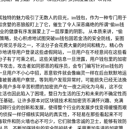
独特的魅力吸引了无数人的目光，im钱包，作为一种专门用于
贪婪的恶狼般盯上了它，催生了令人深恶痛绝的所谓“偷im钱
业的健康有序发展蒙上了一层厚重的阴影。 从本质来讲，“偷
策略，处心积虑地试图突破im钱包固若金汤的安全防线，妄图
的常见手段之一，不法分子会花费大量的时间和精力，精心伪
妙地诱导用户登录这些虚假网站，一旦用户在不经意间在这些看
分子有了可乘之机，这些关键信息一旦泄露，用户钱包里的加密
件攻击，攻击者如同邪恶的程序员，会专门编写针对im钱包的
一旦用户不小心中招，恶意软件就会像幽灵一样在后台默默地运
难被普通用户察觉，等到用户发现异常时，可能损失已经无法挽
许多用户多年辛苦积攒的加密资产在一夜之间化为乌有，这不仅
生活也因此陷入了困境，整日为生活的压力和未来的不确定性而
任基础，让许多原本对区块链技术和加密货币满怀兴趣、充满
阻碍行业的创新和发展，使得整个行业的发展步伐变得缓慢而艰
明的侦探一样仔细核实网站的真实性，不轻易在那些看起来不可
毒软件和防火墙也必不可少，它们就像忠诚的卫士，能够有效防
人员，不断加强钱包的安全防护技术，采用更加先进的加密算