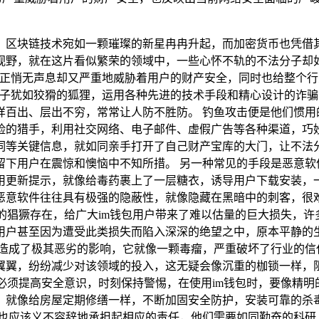
，区块链技术宛如一颗璀璨的新星冉冉升起，而加密货币也凭借其
野，就在这片看似繁荣的领域中，一些心怀不轨的不法分子却如
正悄无声息却又严重地威胁着用户的财产安全，同时也给整个行
子犹如狡猾的狐狸，运用各种先进的技术手段和精心设计的诈骗
样百出、层出不穷，常常让人防不胜防。 钓鱼攻击便是他们惯用
阴险的猎手，利用社交网络、电子邮件、虚假广告等各种渠道，巧
词等关键信息，就如同亲手打开了自己财产宝库的大门，让不法
下用户在震惊和懊恼中不知所措。 另一种常见的手段是恶意软
用更新提示，就像给毒药裹上了一层糖衣，诱导用户下载安装，
恶意软件往往具有极强的隐蔽性，就像隐藏在黑暗中的刺客，很
目”的猖獗存在，给广大im钱包用户带来了难以估量的巨大损失，
用户甚至因为遭受此类损失而陷入深深的绝望之中，原本平静的
业造成了极其恶劣的影响，它就像一颗毒瘤，严重破坏了行业的信
翼翼，纷纷减少对该领域的投入，这无疑会像沉重的枷锁一样，
自身必须提高安全意识，时刻保持警惕，在使用im钱包时，要像精
，就像给房屋定期修缮一样，不断加固安全防护，安装可靠的杀
者也应该义不容辞地承担起相应的责任，他们需要如同勤奋的科研