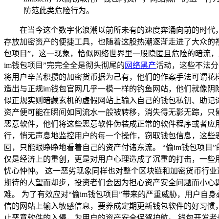
防范此类危险行为。
在当今这个数字化浪潮以前所未有的速度奔涌向前的时代
存放加密资产的便捷工具，也随着这股热潮逐渐走进了大众的视
包项目”，这一现象，恰似网络世界里一股隐匿且危险的暗流，
im钱包项目”完完全全是彻头彻尾的
网络黑产
活动，这些不法分
将用户辛苦积攒的加密货币据为己有，他们的作案手法可谓花
造出与正规im钱包官网几乎一模一样的钓鱼网站，他们就像
似正规实则暗藏玄机的虚假网站上输入自己的钱包私钥、助记
资产便可能在瞬间如同流水一般被转移，消失得无影无踪，只留
恶意软件，他们将这些恶意软件伪装成正常的软件程序或者应
行，悄无声息地监控用户的每一个操作，窃取钱包信息，这些
回，只能眼睁睁地看着自己的资产付诸东流。 “偷im钱包项
仅是经济上的重创，更是对用户心理造成了沉重的打击，一些
忧心忡忡。 这一恶劣现象同样也对整个区块链和加密货币行
期待的人望而却步，投资者们会因为担心资产安全问题而小心
难。 为了有效应对“偷im钱包项目”带来的严重威胁，用户
信的网站上输入敏感信息，要养成定期更新钱包软件的好习惯
止恶意软件的入侵，为用户的资产安全保驾护航。 钱包开发