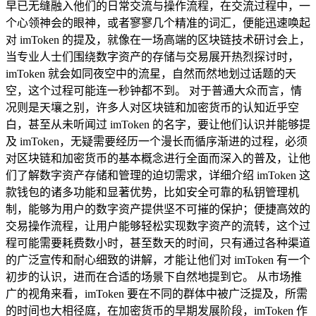
早已无缝融入他们的日常交流与操作流程，在交流过程中，一
个心领神会的眼神，或者寥寥几个精准的词汇，便能迅速唤起
对 imToken 的提及，就像在一场高端的区块链技术研讨会上，
当专业人士们围绕数字资产的存储与交易展开热烈探讨时，
imToken 就会如同夜空中的流星，自然而然地划过话题的天
空，这个过程可能连一秒钟都不到。 对于普通大众而言，情
况则是天壤之别，许多人对区块链和加密货币的认知近乎空
白，甚至从未听闻过 imToken 的名字，要让他们认识并能够提
及 imToken，无疑需要经历一个漫长而循序渐进的过程，必须
对区块链和加密货币的基本概念进行全面而深入的普及，让他
们了解数字资产存储和管理的迫切需求，详细介绍 imToken 这
款钱包的诸多功能和显著优势，比如安全可靠的私钥管理机
制，能够为用户的数字资产提供坚不可摧的保护；便捷高效的
交易操作流程，让用户能够轻松实现数字资产的流转，这个过
程可能需要耗费数小时，甚至数天的时间，只有通过各种渠道
的广泛宣传和耐心细致的讲解，才能让他们对 imToken 有一个
初步的认识，进而在合适的场景下自然地提到它。 从市场推
广的视角来看，imToken 要在不同的群体中被广泛提及，所需
的时间也大相径庭，在加密货币的早期发展阶段，imToken 作