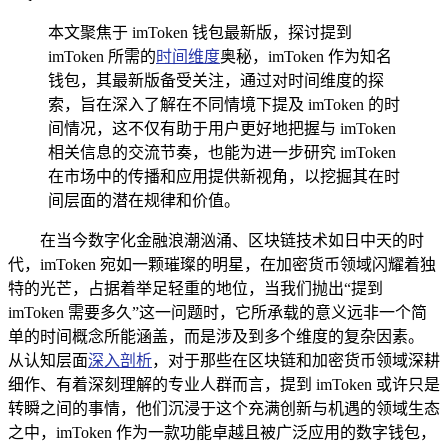
本文聚焦于 imToken 钱包最新版，探讨提到
imToken 所需的
时间维度
奥秘，imToken 作为知名
钱包，其最新版备受关注，通过对时间维度的探
索，旨在深入了解在不同情境下提及 imToken 的时
间情况，这不仅有助于用户更好地把握与 imToken
相关信息的交流节奏，也能为进一步研究 imToken
在市场中的传播和应用提供新视角，以挖掘其在时
间层面的潜在规律和价值。
在当今数字化金融浪潮汹涌、区块链技术如日中天的时
代，imToken 宛如一颗璀璨的明星，在加密货币领域闪耀着独
特的光芒，占据着举足轻重的地位，当我们抛出“提到
imToken 需要多久”这一问题时，它所承载的意义远非一个简
单的时间概念所能涵盖，而是涉及到多个维度的复杂因素。
从认知层面
深入剖析
，对于那些在区块链和加密货币领域深耕
细作、有着深刻理解的专业人群而言，提到 imToken 或许只是
转瞬之间的事情，他们沉浸于这个充满创新与机遇的领域生态
之中，imToken 作为一款功能卓越且被广泛应用的数字钱包，