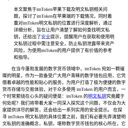
本文聚焦于imToken苹果下载及明文私钥相关问
题，探讨了imToken在苹果端的下载情况，同时着
重对imToken明文私钥的位置进行深度解析，通过
详细分析，旨在让用户清楚了解如何查找明文私
钥，还给出了
安全
提示，提醒用户在获取和使用明
文私钥过程中需注意安全，防止私钥泄露带来资产
风险，为使用imToken的用户提供了有价值的参考
和指导。
在当今蓬勃发展的数字货币领域中，imToken 宛如一颗璀
璨的明星，作为一款备受广大用户青睐的数字钱包应用，它凭
借着卓越的性能和贴心的服务，为用户打造了极为便捷的数字
货币存储与交易体验，对于众多使用 imToken 的用户而言，一
个时常萦绕在心头的疑问便是：imToken 的
明文私钥
究竟藏于
何处呢？我们将带着大家一同深入探究这个问题，不仅会为大
家提供详尽的解答，还会给出一系列实用的安全提示。 在探
寻 imToken 明文私钥的具体位置之前，我们有必要先弄清楚明
文私钥的准确概念，私钥，堪称数字货币钱包的核心所在，它