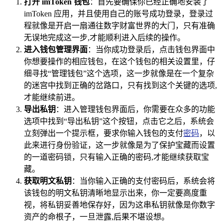
打开 imToken 钱包
：首先要确保你已经正确地安装了
imToken 应用，并且使用自己的账号成功登录，登录过
程就像是开启一扇通往数字财富世界的大门，只有准确
无误地完成这一步,才能顺利进入后续的操作。
进入钱包管理界面
：当你成功登录后，点击钱包界面中
你想要操作的相应钱包，在这个钱包的相关设置里，仔
细寻找“管理钱包”这个选项，这一步就像是在一个复杂
的迷宫中找到正确的岔路口，只有找到这个关键的选项,
才能继续前进。
导出私钥
：进入管理钱包界面后，你需要在众多的功能
选项中找到“导出私钥”这个按钮，点击它之后，系统会
立刻弹出一个提示框，要求你输入钱包的支付
密码
，以
此来进行身份验证，这一步就像是为了保护宝藏而设置
的一道密码锁，只有输入正确的密码,才能继续获取宝
藏。
获取明文私钥
：当你输入正确的支付密码后，系统会将
该钱包的明文私钥清晰地显示出来，你一定要高度重
视，将私钥妥善地保存好，因为这串私钥就像是你数字
资产的命根子，一旦泄露,后果不堪设想。