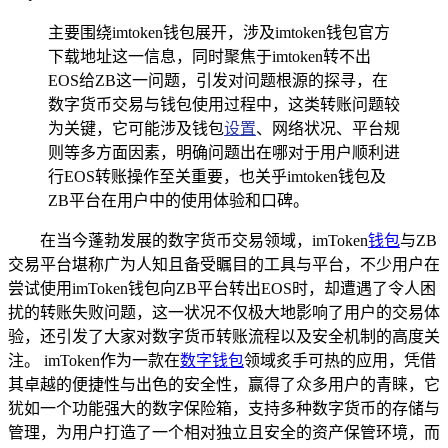
主要围绕imtoken钱包展开，涉及imtoken钱包官方
下载地址这一信息，同时聚焦于imtoken转不出
EOS给ZB这一问题，引发对问题根源的探寻，在
数字货币交易与钱包使用过程中，这类转账问题较
为关键，它可能涉及钱包
设置
、网络状况、平台规
则等多方面因素，明确问题出在哪对于用户顺利进
行EOS转账操作至关重要，也关乎imtoken钱包及
ZB平台在用户中的使用体验和口碑。
在当今蓬勃发展的数字货币交易领域，imToken
钱包
与ZB
交易平台堪称广为人知且备受瞩目的工具与平台，不少用户在
尝试使用imToken钱包向ZB平台转出EOS时，却遭遇了令人困
扰的转账失败问题，这一状况不仅极大地影响了用户的交易体
验，还引发了大家对数字货币转账流程以及安全机制的高度关
注。 imToken作为一款在
数字钱包
领域炙手可热的应用，凭借
其卓越的便捷性与出色的安全性，赢得了众多用户的青睐，它
犹如一个功能强大的数字保险箱，支持多种数字货币的存储与
管理，为用户打造了一个相对独立且安全的资产保管环境，而