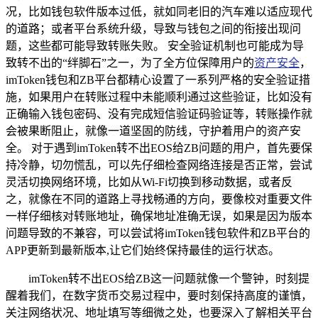
况，比如钱包软件版本过低，就如同老旧的汽车难以适应现代
的道路；或者平台系统升级，导致与钱包之间的衔接出现问
题，这些都可能导致转账失败。 安全验证机制也可能成为导
致转不出的“绊脚石”之一，为了全方位保障用户的
资产安全
，
imToken钱包和ZB平台都精心设置了一系列严格的安全验证措
施，如果用户在转账过程中未能顺利通过这些验证，比如没有
正确输入钱包密码、没有完成短信验证码验证等，转账操作就
会被果断阻止，就像一道坚固的防线，守护着用户的资产安
全。 对于遇到imToken转不出EOS给ZB问题的用户，首先要保
持冷静，切勿慌乱，可以先仔细检查网络连接是否正常，尝试
灵活切换网络环境，比如从Wi-Fi切换到移动数据，或者反
之，就像在不同的道路上寻找畅通的方向，要像校对重要文件
一样仔细核对转账地址，确保地址准确无误，如果是因为版本
问题导致的不兼容，可以尝试将imToken钱包软件和ZB平台的
APP更新到最新版本,让它们始终保持最佳的运行状态。
imToken转不出EOS给ZB这一问题就像一个警钟，时刻提
醒着我们，在数字货币交易过程中，要时刻保持高度的谨慎，
关注网络状况、地址填写等细微之处，也要深入了解相关平台