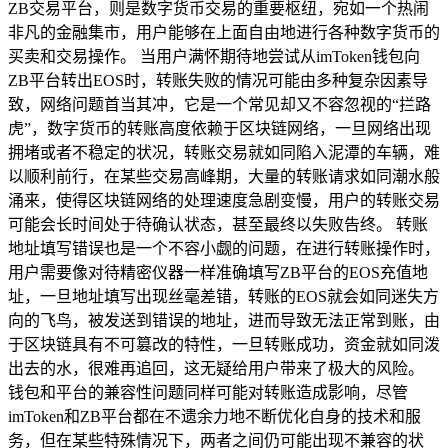
ZB交易平台，则是数字货币交易的重要枢纽，宛如一个热闹
非凡的金融集市，用户能够在上面自由地进行各种数字货币的
买卖和交易操作。 当用户满怀期待地尝试从imToken钱包向
ZB平台转出EOS时，转账失败的情况可能由多种复杂因素导
致，网络问题首当其冲，它是一个常见却又不容忽视的“拦路
虎”，数字货币的转账高度依赖于区块链网络，一旦网络出现
拥堵或者不稳定的状况，转账交易就如同陷入泥潭的车辆，难
以顺利前行，在某些交易高峰期，大量的转账请求如同潮水般
涌来，使得区块链网络的处理速度急剧变慢，用户的转账交易
可能会长时间处于待确认状态，甚至最终以失败告终。 转账
地址填写错误也是一个不容小觑的问题，在进行转账操作时，
用户需要像对待精密仪器一样准确填写ZB平台的EOS充值地
址，一旦地址填写出现丝毫差错，转账的EOS就会如同迷失方
向的飞鸟，被发送到错误的地址，进而导致无法正常到账，由
于区块链具有不可篡改的特性，一旦转账成功，资金就如同泼
出去的水，很难再追回，这无疑给用户带来了极大的风险。
钱包和平台的兼容性问题同样可能对转账造成影响，尽管
imToken和ZB平台都在不遗余力地不断优化自身的技术和服
务，但在某些特殊情况下，两者之间仍可能出现不兼容的状