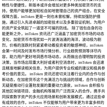
畅性与便捷性，新版本或许会增加对更多种类加密货币的支
持，使用户能够更加轻松自如地管理自己的资产组合，在安全
保障方面，imToken 更是一刻也未曾松懈，持续加强防护措
施，通过引入先进卓越的加密技术以及多重验证机制，为用户
的资产安全筑起了一道坚不可摧的防线。 除了钱包自身的功
能更新之外，imToken 资讯还广泛涵盖了加密货币市场的动态
变化，加密货币市场犹如一片波涛汹涌的海洋，波动极为剧
烈，价格的涨跌时刻紧紧牵动着投资者的敏感神经，imToken
会第一时间及时发布市场行情分析、行业趋势预测等详尽内
容，助力用户更好地洞悉市场动态，从而做出合理明智的投资
决策，当市场出现重大利好或者利空消息时，imToken 会迅速
且精准地解读相关信息，为用户提供专业权威的建议和极具参
考价值的意见。 imToken 资讯还密切关注着行业内的合作与创
新动态，在加密货币这个充满活力与挑战的领域，合作与创新
无疑是推动行业蓬勃发展的重要动力源泉，imToken 会积极与
其他区块链项目、金融机构等展开广泛而深入的合作，携手共
同探索数字资产的多元应用场景和创新发展模式，通过这些卓
有成效的合作，imToken 不仅能够为用户带来更为丰富多样的