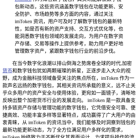
包新动态，这些资讯涵盖数字钱包在功能更新、安
全防护、市场趋势等多方面的内容，通过关注
imToken 资讯，用户可及时了解数字钱包的最新特
性，如是否有新的资产支持、交互方式优化等，也
能洞悉数字钱包领域的发展走向，为用户在数字资
产存储、交易等操作上提供参考，助力用户更好地
管理数字资产，紧跟数字钱包行业的前沿步伐。
在当今数字化浪潮以排山倒海之势席卷全球的时代,加密
货币
和数字钱包犹如两颗璀璨的新星，正逐步走入大众的视
野，成为金融科技领域备受关注的焦点所在，imToken 作为一
款声名远扬的数字钱包，其相关资讯所承载的意义，远不止关
乎众多用户的资产安全与使用体验，更宛如一面镜子，清晰地
反映出整个加密货币行业的发展走向。 imToken 是一款具备支
持多链资产存储与管理功能的数字钱包，它凭借安全可靠、便
捷高效、功能丰富多样等显著特点，成功赢得了广大用户的由
衷青睐，从 imToken 的资讯当中，我们能够及时洞察到钱包的
最新功能更新动态，为了全方位满足用户多样化的需求，
imToken 始终致力于不断优化其界面设计，力求提升操作的流