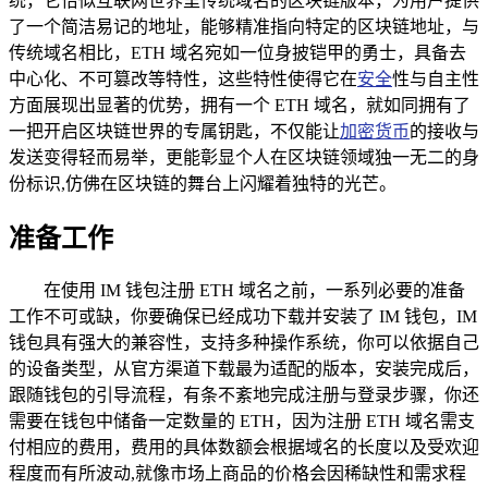
统，它恰似互联网世界里传统域名的区块链版本，为用户提供
了一个简洁易记的地址，能够精准指向特定的区块链地址，与
传统域名相比，ETH 域名宛如一位身披铠甲的勇士，具备去
中心化、不可篡改等特性，这些特性使得它在
安全
性与自主性
方面展现出显著的优势，拥有一个 ETH 域名，就如同拥有了
一把开启区块链世界的专属钥匙，不仅能让
加密货币
的接收与
发送变得轻而易举，更能彰显个人在区块链领域独一无二的身
份标识,仿佛在区块链的舞台上闪耀着独特的光芒。
准备工作
在使用 IM 钱包注册 ETH 域名之前，一系列必要的准备
工作不可或缺，你要确保已经成功下载并安装了 IM 钱包，IM
钱包具有强大的兼容性，支持多种操作系统，你可以依据自己
的设备类型，从官方渠道下载最为适配的版本，安装完成后，
跟随钱包的引导流程，有条不紊地完成注册与登录步骤，你还
需要在钱包中储备一定数量的 ETH，因为注册 ETH 域名需支
付相应的费用，费用的具体数额会根据域名的长度以及受欢迎
程度而有所波动,就像市场上商品的价格会因稀缺性和需求程