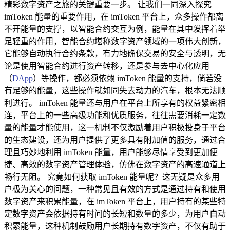
精彩数字资产之旅的关键重要一步。 让我们一同深入探究
imToken 能量的重要作用，在 imToken 平台上，众多操作都离
不开能量的支撑，以智能合约交互为例，能量在其中发挥着举
足轻重的作用，智能合约堪称数字资产领域的一项伟大创新，
它能够自动执行合约条款，有力地确保交易的安全与透明，无
论是使用智能合约进行资产转移，还是参与去中心化应用
（
DApp
）等操作，都必须依赖 imToken 能量的支持，倘若没
有足够的能量，这些操作就如同失去动力的汽车，根本无法顺
利进行。 imToken 能量还与用户在平台上所享有的权益紧密相
连，平台上的一些高级功能和优质服务，往往需要消耗一定数
量的能量才能使用，这一机制不仅激励着用户积极投身于平台
的生态建设，还为用户提供了更多具有附加值的服务，通过合
理且巧妙地利用 imToken 能量，用户能够尽情享受到更加便
捷、高效的数字资产管理体验，仿佛在数字资产的高速通道上
畅行无阻。 究竟如何获取 imToken 能量呢？这无疑是众多用
户极为关心的问题，一种常见且有效的方式是通过持有和使用
数字资产来积累能量，在 imToken 平台上，用户持有的某些特
定数字资产会依据持有时间的长短和数量的多少，为用户自动
积累能量，这种机制鼓励用户长期持有数字资产，不仅有助于