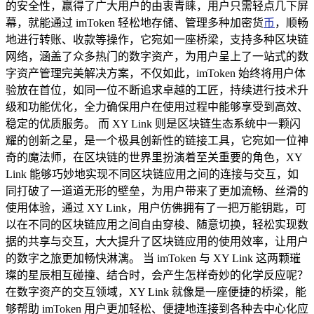
的安全性，赢得了广大用户的由衷青睐，用户只需轻点几下屏
幕，就能通过 imToken 轻松地存储、管理多种加密货
币
，顺畅
地进行转账、收款等操作，它宛如一座桥梁，支持多种区块链
网络，涵盖了众多热门的数字资产，为用户呈上了一站式的数
字资产管理完美解决方案，不仅如此，imToken 始终将用户体
验放在首位，如同一位不断追求卓越的工匠，持续进行技术升
级和功能优化，全力确保用户在使用过程中能够享受到高效、
稳定的优质服务。 而 XY Link 则是区块链生态系统中一颗闪
耀的创新之星，是一个极具创新性的链接工具，它宛如一位神
奇的魔法师，在区块链的世界里扮演着至关重要的角色，XY
Link 能够巧妙地实现不同区块链应用之间的连接与交互，如
同打破了一道道无形的壁垒，为用户带来了更加流畅、丝滑的
使用体验，通过 XY Link，用户仿佛拥有了一把万能钥匙，可
以在不同的区块链应用之间自由穿梭、随意切换，轻松实现数
据的共享与交互，大大提升了区块链应用的使用效率，让用户
的数字之旅更加畅快淋漓。 当 imToken 与 XY Link 这两颗璀
璨的星辰相互碰撞、结合时，会产生怎样奇妙的化学反应呢？
在数字资产的交互领域，XY Link 就像是一座便捷的桥梁，能
够帮助 imToken 用户更加轻松、便捷地连接到各种去中心化应