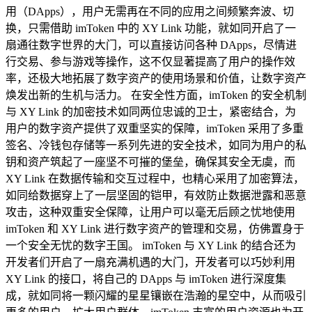
用（DApps），用户无需再在不同的应用之间频繁奔波、切
换，只需借助 imToken 中的 XY Link 功能，就如同开启了一
扇通往数字世界的大门，可以直接访问各种 DApps，尽情进
行交易、参与游戏等操作，这不仅显著提高了用户的操作效
率，还极大地拓展了数字资产的使用场景和价值，让数字资产
焕发出新的生机与活力。 在安全性方面，imToken 的安全机制
与 XY Link 的加密技术如同两位忠诚的卫士，紧密结合，为
用户的数字资产提供了双重坚实的保障，imToken 采用了多重
签名、冷钱包存储等一系列先进的安全技术，如同为用户的私
钥和资产筑起了一座坚不可摧的堡垒，确保其安全无虞，而
XY Link 在数据传输和交互过程中，也精心采用了加密算法，
如同给数据穿上了一层坚固的铠甲，有效防止数据泄露和恶意
攻击，这种双重安全保障，让用户可以毫无后顾之忧地使用
imToken 和 XY Link 进行数字资产的管理和交易，仿佛置身于
一个安全无忧的数字王国。 imToken 与 XY Link 的结合还为
开发者们开启了一扇充满机遇的大门，开发者可以巧妙利用
XY Link 的接口，将自己的 DApps 与 imToken 进行深度集
成，就如同将一颗闪耀的星星镶嵌在浩瀚的星空中，从而吸引