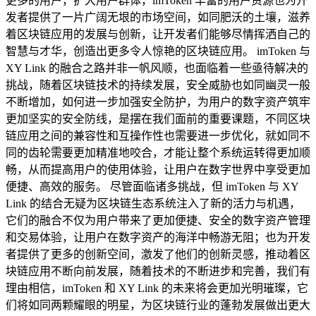
更多的用户，扩大用户群体，imToken 丰富的用户资源也为开
发者提供了一片广阔无垠的市场空间，如同肥沃的土壤，滋养
着区块链应用的发展与创新，让开发者们能够尽情挥洒自己的
智慧与才华，创造出更多令人惊艳的区块链应用。 imToken 与
XY Link 的融合之路并非一帆风顺，也面临着一些亟待解决的
挑战，随着区块链技术的持续发展，安全威胁也如同幽灵一般
不断增加，如何进一步加强安全防护，为用户的数字资产筑牢
更加坚实的安全防线，是摆在我们面前的重要课题，不同区块
链应用之间的兼容性和互操作性也需要进一步优化，就如同不
同的齿轮需要更加精准地咬合，才能让整个系统运转得更加顺
畅，从而提高用户的使用体验，让用户在数字世界中享受更加
便捷、高效的服务。 尽管面临诸多挑战，但 imToken 与 XY
Link 的结合无疑为区块链生态系统注入了新的活力与机遇，
它们的融合不仅为用户带来了更加便捷、安全的数字资产管理
和交易体验，让用户在数字资产的海洋中畅游无阻；也为开发
者提供了更多的创新空间，激发了他们的创新灵感，推动着区
块链应用不断向前发展，随着技术的不断进步和完善，我们有
理由相信，imToken 和 XY Link 的未来将会更加光明璀璨，它
们将如同两颗耀眼的明星，为区块链行业的蓬勃发展做出更大