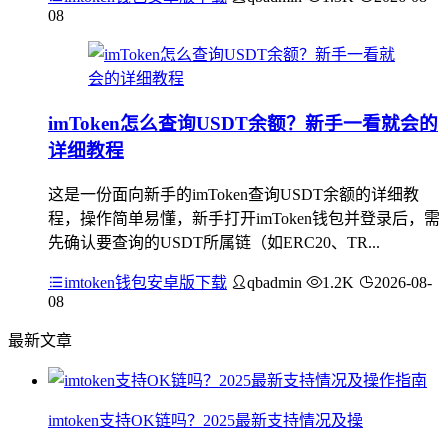
08
imToken怎么查询USDT余额？新手一看就会的
详细教程
这是一份面向新手的imToken查询USDT余额的详细教
程，操作简单易懂，新手打开imToken钱包并登录后，需
先确认要查询的USDT所属链（如ERC20、TR...
imtoken钱包安卓版下载
qbadmin
1.2K
2026-08-
08
最新文章
imtoken支持OK链吗？2025最新支持情况及操