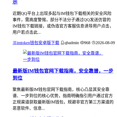
示
近期QQ平台上出现多起与IM钱包下载相关的安全风险
事件，需高度警惕，部分不法分子通过QQ发送仿冒的
IM钱包下载链接，或伪造官方客服信息诱导用户点击，
用户若点击此...
imtoken钱包安卓版下载
qbadmin
968
2026-08-09
最新版IM钱包官网下载指南，安全靠谱，一步
到位
聚焦最新版IM钱包官网下载指南，核心凸显其安全靠
谱、一步到位的核心优势，指南明确指引用户通过官方
正规渠道获取最新版IM钱包，规避非官方第三方渠道的
恶意软件、信息...