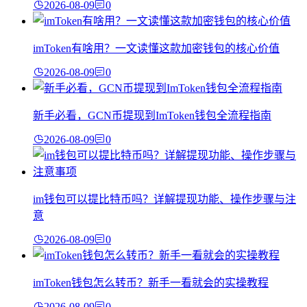
2026-08-09
0
imToken有啥用？一文读懂这款加密钱包的核心价值
2026-08-09
0
新手必看，GCN币提现到ImToken钱包全流程指南
2026-08-09
0
im钱包可以提比特币吗？详解提现功能、操作步骤与注
意
2026-08-09
0
imToken钱包怎么转币？新手一看就会的实操教程
2026-08-09
0