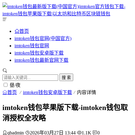
首页
imtoken钱包官网(中国官方)
imtoken钱包官网
imtoken钱包安卓版下载
imtoken钱包最新官网下载
搜 索
昼/夜
首页
imtoken钱包安卓版下载
内容详情
imtoken钱包苹果版下载-imtoken钱包取
消授权全攻略
qbadmin
2026年03月27日 13:44
1.1K
0