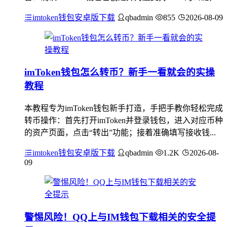
imtoken钱包安卓版下载
qbadmin
855
2026-08-09
imToken钱包怎么转币？新手一看就会的实操
教程
本教程专为imToken钱包新手打造，手把手教你轻松完成
转币操作：首先打开imToken并登录钱包，进入对应币种
的资产页面，点击“转出”功能；接着准确填写接收钱...
imtoken钱包安卓版下载
qbadmin
1.2K
2026-08-
09
警惕风险！QQ上与IM钱包下载相关的安全提