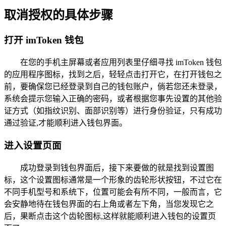
取消授权的具体步骤
打开 imToken 钱包
在您的手机主屏幕或者应用列表里仔细寻找 imToken 钱包
的应用程序图标，找到之后，轻轻点击打开它，在打开钱包之
前，要确保您已经登录到自己的钱包账户，倘若您还未登录，
系统会提示您输入正确的密码，或者根据您事先设置的其他验
证方式（如指纹识别、面部识别等）进行身份验证，只有成功
通过验证,才能顺利进入钱包界面。
进入设置页面
成功登录到钱包界面后，接下来要做的就是找到设置图
标，这个设置图标通常是一个形象的齿轮形状按钮，不过它在
不同手机型号和系统下，位置可能会有所不同，一般而言，它
会安静地待在钱包界面的右上角或者左下角，当您发现它之
后，果断点击这个齿轮图标,这样就能顺利进入钱包的设置页