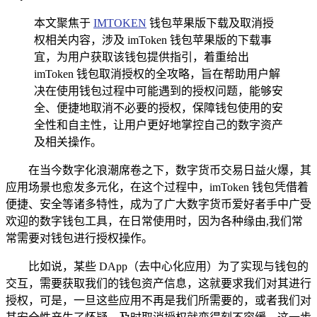
本文聚焦于
IMTOKEN
钱包苹果版下载及取消授
权相关内容，涉及 imToken 钱包苹果版的下载事
宜，为用户获取该钱包提供指引，着重给出
imToken 钱包取消授权的全攻略，旨在帮助用户解
决在使用钱包过程中可能遇到的授权问题，能够安
全、便捷地取消不必要的授权，保障钱包使用的安
全性和自主性，让用户更好地掌控自己的数字资产
及相关操作。
在当今数字化浪潮席卷之下，数字货币交易日益火爆，其
应用场景也愈发多元化，在这个过程中，imToken 钱包凭借着
便捷、安全等诸多特性，成为了广大数字货币爱好者手中广受
欢迎的数字钱包工具，在日常使用时，因为各种缘由,我们常
常需要对钱包进行授权操作。
比如说，某些 DApp（去中心化应用）为了实现与钱包的
交互，需要获取我们的钱包资产信息，这就要求我们对其进行
授权，可是，一旦这些应用不再是我们所需要的，或者我们对