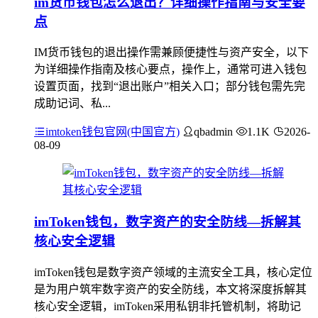
im货币钱包怎么退出？详细操作指南与安全要
点
IM货币钱包的退出操作需兼顾便捷性与资产安全，以下
为详细操作指南及核心要点，操作上，通常可进入钱包
设置页面，找到“退出账户”相关入口；部分钱包需先完
成助记词、私...
imtoken钱包官网(中国官方)
qbadmin
1.1K
2026-
08-09
imToken钱包，数字资产的安全防线—拆解其
核心安全逻辑
imToken钱包是数字资产领域的主流安全工具，核心定位
是为用户筑牢数字资产的安全防线，本文将深度拆解其
核心安全逻辑，imToken采用私钥非托管机制，将助记