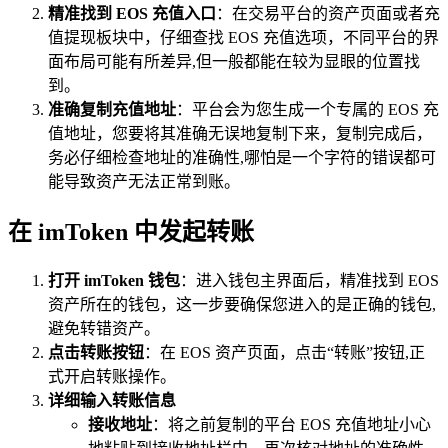
精准找到 EOS 充值入口
：在交易平台的资产页面或者充
值提现板块中，仔细查找 EOS 充值选项，不同平台的界
面布局可能有所差异,但一般都能在较为显眼的位置找
到。
准确复制充值地址
：平台会为您生成一个专属的 EOS 充
值地址，您要将其准确无误地复制下来，复制完成后，
务必仔细检查地址的准确性,哪怕是一个字符的错误都可
能导致资产无法正常到账。
在 imToken 中发起转账
打开 imToken 钱包
：进入钱包主界面后，精准找到 EOS
资产所在的钱包，这一步要确保您进入的是正确的钱包,
避免转错资产。
点击转账按钮
：在 EOS 资产页面，点击“转账”按钮,正
式开启转账操作。
详细输入转账信息
接收地址
：将之前复制的平台 EOS 充值地址小心