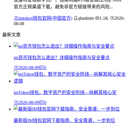
官方正规渠道下载，避免非官方链接带来的风险...
imtoken钱包官网(中国官方)
qbadmin
1.1K
2026-
08-08
最新文章
im货币钱包怎么退出？详细操作指南与安全要点
2026-08-09
0
imToken钱包，数字资产的安全防线—拆解其核心安
2026-08-09
0
最新版IM钱包官网下载指南，安全靠谱，一步到位