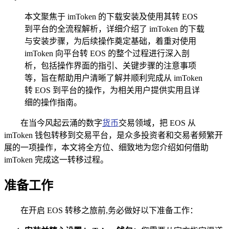
本文聚焦于 imToken 的下载安装及使用其转 EOS
到平台的全流程解析，详细介绍了 imToken 的下载
与安装步骤，为后续操作奠定基础，着重对使用
imToken 向平台转 EOS 的整个过程进行深入剖
析，包括操作界面的指引、关键步骤的注意事项
等，旨在帮助用户清晰了解并顺利完成从 imToken
转 EOS 到平台的操作，为相关用户提供实用且详
细的操作指南。
在当今风起云涌的数字
货币
交易领域，把 EOS 从
imToken 钱包转移到交易平台，是众多投资者和交易者频繁开
展的一项操作，本文将全方位、细致地为您介绍如何借助
imToken 完成这一转移过程。
准备工作
在开启 EOS 转移之旅前,务必做好以下准备工作：