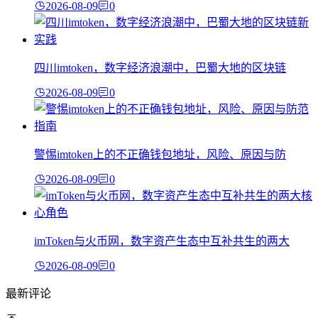
2026-08-09
0
四川imtoken，数字经济浪潮中，巴蜀大地的区块链
2026-08-09
0
警惕imtoken上的不正确钱包地址，风险、原因与防
2026-08-09
0
imToken与火币网，数字资产生态中互补共生的两大
2026-08-09
0
最新评论