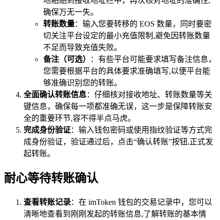
地粘贴到接收地址栏中，再次核对地址的准确性,
确保万无一失。
转账数量
：输入您要转移的 EOS 数量，同时要密
切关注平台设定的最小充值限制,避免因转账数量
不足而导致充值失败。
备注（可选）
：有些平台可能要求填写备注信息，
您需要根据平台的具体要求准确填写,以便平台能
够准确识别您的转账。
全面确认转账信息
：仔细核对接收地址、转账数量等关
键信息，确保每一项都准确无误，这一步是保障转账安
全的重要环节,容不得半点马虎。
完成身份验证
：输入钱包密码或使用指纹验证等方式完
成身份验证，验证通过后，点击“确认转账”按钮,正式发
起转账。
耐心等待转账确认
查看转账记录
：在 imToken 钱包的交易记录中，您可以
清晰地查看到刚刚发起的转账信息,了解转账的基本情