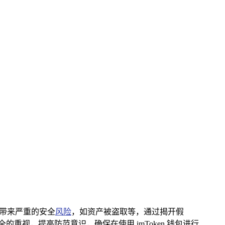
能带来严重的安全
风险
，如资产被盗取等，通过揭开假
重视，提高防范意识，确保在使用 imToken 钱包进行