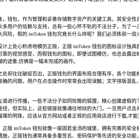
，钱包，作为管理和妥善存储数字资产的关键工具，其安全性自然
用户的信赖与支持，总有一些心怀不轨的不法分子，为了一己私利
险，假的 imToken 钱包究竟长什么样呢？我们必须练就一
界面设计上处心积虑地模仿正版，正版 imToken 钱包的图标设
可靠的视觉感受，而假钱包的图标，即便试图模仿，也总会露出
糊的迹象,仿佛是一幅未完成的画作。
之处却往往破绽百出，正版钱包的界面布局合理有序，各个功能
准确的问题，用户在点击操作时常常会出现误触；文字排版混乱，
的旁门左道进行传播，一些不法分子如同狡猾的狐狸，精心创建虚
途径，但实际上，这些链接就像通往地狱的大门，一旦用户点击
像一颗璀璨的明珠，应该从官方网站或者正规的应用商店进行下载,
百出，正版 imToken 钱包就像一座固若金汤的城堡，拥有完善
措施，正版钱包通常具备多重签名、密码保护等先进的安全功能