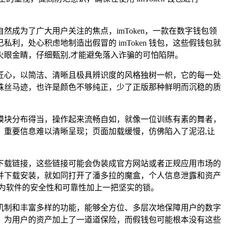
成为了广大用户关注的焦点，imToken，一款在数字钱包领
，处心积虑地制造出假冒的 imToken 钱包，这些假钱包就
双火眼金睛，仔细甄别,才能避免落入诈骗的可怕陷阱。
计独具匠心，以简洁、清晰且极具辨识度的风格独树一帜，它的每一处
蛛丝马迹，也许是颜色不够纯正，少了正版那种鲜明而沉稳的质
模块分布得当，操作起来流畅自如，就像一位训练有素的舞者，
重要信息难以清晰呈现；页面加载缓慢，仿佛陷入了泥沼,让
假的下载链接，这些链接可能会伪装成官方网站或者正规应用市场的
并下载安装，就如同打开了潘多拉的魔盒，个人信息泄露和资产
才能为软件的安全性和可靠性加上一把坚实的锁。
的安全机制和丰富多样的功能，能够全方位、多层次地保障用户的数字
，为用户的资产加上了一道道保险，而假钱包可能根本没有这些