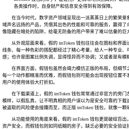
各类操作时，自身财产和信息安全得到有效保障。
在当今时代，数字资产领域呈现出一派蒸蒸日上的繁荣景象
域声名远扬的产品，凭借其出色的性能和可靠的服务，赢得了众多
像隐藏在暗处的陷阱，给毫无防备的用户带来了难以估量的巨大风
从外观层面来看，假的 imToken 钱包往往会在图标和
线条、每一种色彩的搭配都经过了精心考量，给人一种专业、
感；也许是图案比例失调，显得怪异而不协调；又或者是有模
在界面方面，假钱包虽然会竭力模仿正版的布局，但细节
每一个动作都精准而优雅，而假钱包则可能会出现按钮位置不
用户的使用体验大打折扣。
在下载渠道上，假的 imToken 钱包常常通过非官方
模样，以假乱真，让不明真相的用户误以为是安全可靠的下载
被盗取的风险便会接踵而至，而正版 imToken 钱包，就
从功能使用的角度来看，假的 imToken 钱包更是破绽
资产安全，而假钱包则如同纸糊的房子，缺乏必要的安全验证