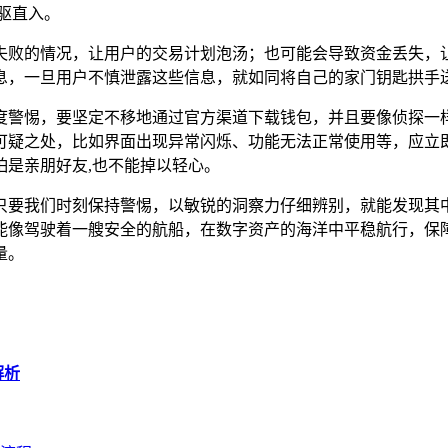
驱直入。
失败的情况，让用户的交易计划泡汤；也可能会导致资金丢失，
息，一旦用户不慎泄露这些信息，就如同将自己的家门钥匙拱手送
保持高度警惕，要坚定不移地通过官方渠道下载钱包，并且要像侦
可疑之处，比如界面出现异常闪烁、功能无法正常使用等，应立
是亲朋好友,也不能掉以轻心。
珠，但只要我们时刻保持警惕，以敏锐的洞察力仔细辨别，就能发
能像驾驶着一艘安全的航船，在数字资产的海洋中平稳航行，保
量。
解析