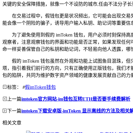
关键的安全保障措施，就像一个不设防的城市,任由不法分子长
在交易过程中，假钱包更是状况频出，它可能会出现交易
能会像一个阴险的骗子，诱导用户输入私钥、助记词等重要信
为了避免使用到假的 imToken 钱包，用户必须时刻
观察者，注意观察钱包的界面和功能是否正常，如果发现任何
命一样妥善保管自己的私钥和助记词，不轻易向他人透露，哪怕
假的 imToken 钱包虽然在外观和功能上试图鱼目混
塔，指引着我们前行的方向，只有正确使用正版钱包，我们才
包的陷阱，共同为维护数字资产领域的健康发展贡献自己的力
标签：
#
假imToken钱包
上一篇
imtoken官方网站-im钱包互转ETH是否要手续费解析
下一篇
imtoken下载安卓版-imToken 显示离线的方法及相关
相关文章