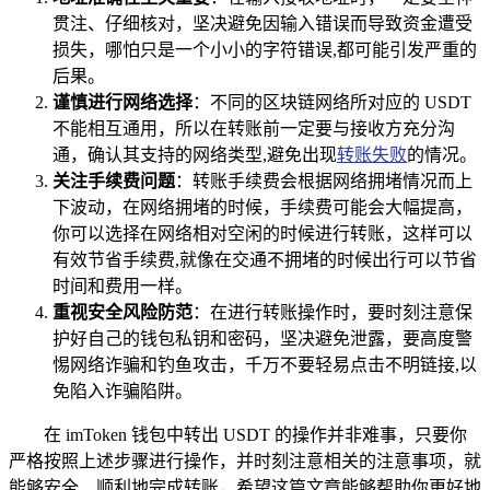
贯注、仔细核对，坚决避免因输入错误而导致资金遭受
损失，哪怕只是一个小小的字符错误,都可能引发严重的
后果。
谨慎进行网络选择
：不同的区块链网络所对应的 USDT
不能相互通用，所以在转账前一定要与接收方充分沟
通，确认其支持的网络类型,避免出现
转账失败
的情况。
关注手续费问题
：转账手续费会根据网络拥堵情况而上
下波动，在网络拥堵的时候，手续费可能会大幅提高，
你可以选择在网络相对空闲的时候进行转账，这样可以
有效节省手续费,就像在交通不拥堵的时候出行可以节省
时间和费用一样。
重视安全风险防范
：在进行转账操作时，要时刻注意保
护好自己的钱包私钥和密码，坚决避免泄露，要高度警
惕网络诈骗和钓鱼攻击，千万不要轻易点击不明链接,以
免陷入诈骗陷阱。
在 imToken 钱包中转出 USDT 的操作并非难事，只要你
严格按照上述步骤进行操作，并时刻注意相关的注意事项，就
能够安全、顺利地完成转账，希望这篇文章能够帮助你更好地