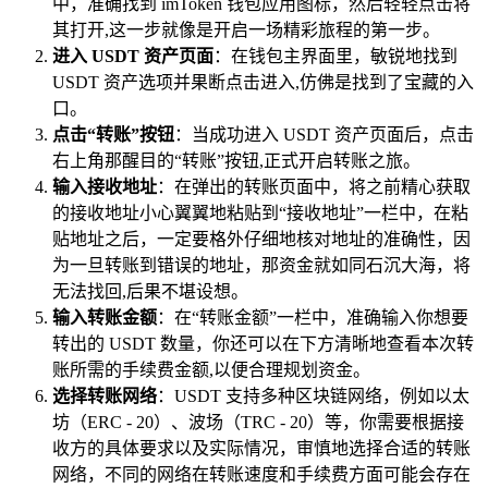
中，准确找到 imToken 钱包应用图标，然后轻轻点击将
其打开,这一步就像是开启一场精彩旅程的第一步。
进入 USDT 资产页面
：在钱包主界面里，敏锐地找到
USDT 资产选项并果断点击进入,仿佛是找到了宝藏的入
口。
点击“转账”按钮
：当成功进入 USDT 资产页面后，点击
右上角那醒目的“转账”按钮,正式开启转账之旅。
输入接收地址
：在弹出的转账页面中，将之前精心获取
的接收地址小心翼翼地粘贴到“接收地址”一栏中，在粘
贴地址之后，一定要格外仔细地核对地址的准确性，因
为一旦转账到错误的地址，那资金就如同石沉大海，将
无法找回,后果不堪设想。
输入转账金额
：在“转账金额”一栏中，准确输入你想要
转出的 USDT 数量，你还可以在下方清晰地查看本次转
账所需的手续费金额,以便合理规划资金。
选择转账网络
：USDT 支持多种区块链网络，例如以太
坊（ERC - 20）、波场（TRC - 20）等，你需要根据接
收方的具体要求以及实际情况，审慎地选择合适的转账
网络，不同的网络在转账速度和手续费方面可能会存在