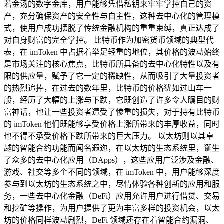
若金汤的数字金库，用户能够凭借私钥来牢牢掌控自己的资
产，充分确保资产的安全性与自主性，这种去中心化的管理模
式，使用户成功摆脱了传统金融机构的重重束缚，真正达成了
对自身财富的完全掌控。 比特币作为加密货币领域的典型代
表，在 imToken 中占据着举足轻重的地位，其价格的波动始终
是市场关注的核心焦点，比特币所具备的去中心化特性以及有
限的供应量，赋予了它一定的稀缺性，从而吸引了大量投资者
的热烈追捧，在过去的数年里，比特币的价格犹如过山车一
般，经历了大幅的上涨与下跌，它既创造了许多令人瞩目的财
富神话，也让一些投资者遭受了惨重的损失，对于持有比特币
的 imToken 他们既能够享受价格上涨所带来的丰厚收益，同时
也不得不承受价格下跌所带来的巨大压力。 以太坊则以其卓
越的智能合约功能而闻名遐迩，在以太坊的生态系统里，诞生
了众多的去中心化应用（DApps），这些应用广泛涉及金融、
游戏、社交等多个不同的领域，在 imToken 中，用户能够深度
参与到以太坊的生态系统之中，尽情体验各种创新的应用和服
务，一些去中心化金融（DeFi）应用允许用户进行借贷、交易
和挖矿等操作，为用户提供了更为丰富多样的投资机会，以太
坊的价格同样波动剧烈，DeFi 领域还存在着智能合约漏洞、