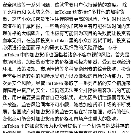
安全风险等一系列问题，这就需要用户保持谨慎的态度。 除
了比特币和以太坊之外，imToken 还支持许多其他的加密货
币，这些小众加密货币往往伴随着更高的风险，但同时也蕴含
着潜在的丰厚回报，一些新兴的加密项目有可能在短时间内实
现价格的大幅飙升，但也极有可能因为项目的失败而让投资者
血本无归，在选择投资 imToken 里的小众加密货币时，投资者
必须进行全面而深入的研究以及细致的风险评估。 存于
imToken 中的加密货币也面临着诸多不容忽视的风险，首先是
市场风险，加密货币市场的价格波动极为剧烈，受到宏观经济
环境、政策法规、市场情绪等多种复杂因素的综合影响，投资
者需要具备较强的风险承受能力以及敏锐的市场分析能力，其
次是安全风险，尽管 imToken 采取了一系列严格的安全措施来
保障用户资产的安全，但仍然无法完全排除被黑客攻击的可能
性，用户需要妥善保管自己的私钥，避免因私钥泄露而导致资
产被盗，监管风险同样不可小觑，随着加密货币市场的不断发
展，各国政府对加密货币的监管力度在持续加强，政策的任何
变化都可能会对加密货币的价格和市场产生重大的影响。
imToken 里的加密货币为投资者提供了一个机遇与挑战并存的