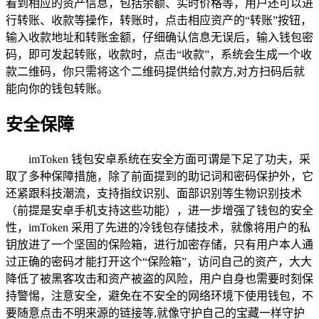
看到相应的资产信息，包括余额、实时价格等，用户还可以进
行转账、收款等操作，转账时，点击相应资产的“转账”按钮，
输入收款地址和转账金额，仔细确认信息无误后，输入钱包密
码，即可发起转账，收款时，点击“收款”，系统会生成一个收
款二维码，你只需将这个二维码提供给付款方,对方扫码后就
能向你的钱包转账。
安全保障
imToken 钱包安卓系统在安全方面可谓是下足了功夫，采
取了多种保障措施，除了前面提到的助记词和密码保护外，它
还紧跟科技潮流，支持指纹识别、面部识别等生物识别技术
（前提是安卓手机支持这些功能），进一步增强了钱包的安全
性，imToken 采用了先进的冷钱包存储技术，就像将用户的私
钥放进了一个坚固的保险箱，进行加密存储，只有用户本人通
过正确的密码才能打开这个“保险箱”，访问自己的资产，大大
降低了被黑客攻击和资产被盗的风险，用户自身也需要时刻保
持警惕，注意安全，避免在不安全的网络环境下使用钱包，不
要随意点击不明来源的链接等,就像守护自己的宝藏一样守护