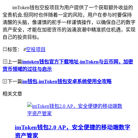
imToken钱包空投项目为用户提供了一个获取额外收益的
宝贵机会,但同时也伴随着一定的风险，用户在参与时要保持
清醒的头脑，像谨慎的舵手一样谨慎操作，以确保自己的数字
资产安全，才能在加密货币的汹涌浪潮中精准抓住机遇，实现
自己的投资目标。
标签：
#
空投项目
上一篇
imtoken钱包官方下载地址-imToken与云币网，加密
货币领域的过往与启示
下一篇
im钱包-imToken钱包安卓系统使用全攻略
相关文章
imToken钱包2.0 AP，安全便捷的移动端数字
资产管家