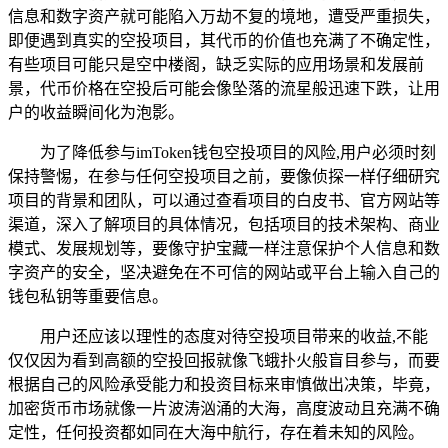
信息和数字资产就可能陷入万劫不复的境地，遭受严重损失，
即便遇到真实的空投项目，其代币的价值也充满了不确定性，
有些项目可能只是空中楼阁，缺乏实际的应用场景和发展前
景，代币价格在空投后可能会像坠落的流星般迅速下跌，让用
户的收益瞬间化为泡影。
为了降低参与imToken钱包空投项目的风险,用户必须时刻
保持警惕，在参与任何空投项目之前，要像侦探一样仔细研究
项目的背景和团队，可以通过查看项目的白皮书、官方网站等
渠道，深入了解项目的具体情况，包括项目的技术架构、商业
模式、发展规划等，要像守护宝藏一样注意保护个人信息和数
字资产的安全，坚决避免在不可信的网站或平台上输入自己的
钱包私钥等重要信息。
用户还应该以理性的态度对待空投项目带来的收益,不能
仅仅因为看到高额的空投回报就像飞蛾扑火般盲目参与，而要
根据自己的风险承受能力和投资目标来审慎做出决策，毕竟，
加密货币市场就像一片波涛汹涌的大海，高度波动且充满不确
定性，任何投资都如同在大海中航行，存在着未知的风险。