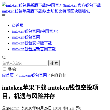
首页
imtoken钱包官网(中国官方)
imtoken钱包官网
imtoken钱包安卓版下载
imtoken钱包最新官网下载
搜 索
昼/夜
首页
imtoken钱包官网
内容详情
imtoken苹果下载-imtoken钱包空投项
目，机遇与风险并存
qbadmin
2026年04月26日 10:01
1.2K
0