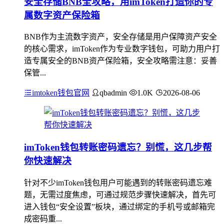
安全存储BNB全攻略，用imToken打造你的专
属数字资产保险箱
BNB作为主流数字资产，安全存储是用户保障资产安全
的核心需求，imToken作为专业数字钱包，可助力用户打
造专属安全的BNB资产保险箱，安全攻略需注意：妥善
保管...
imtoken钱包官网
qbadmin
1.0K
2026-08-06
imToken钱包转账密码遗忘？别慌，这几步帮
你快速解决
针对不少imToken钱包用户可能遇到的转账密码遗忘难
题，无需过度焦虑，可通过规范步骤快速解决，首先可
进入钱包“安全设置”板块，通过绑定的手机号或邮箱完
成密码重...