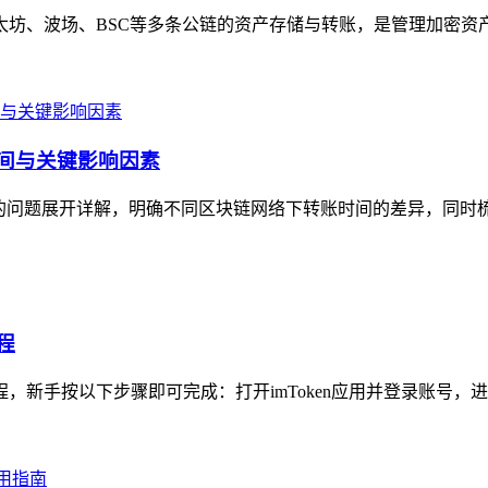
以太坊、波场、BSC等多条公链的资产存储与转账，是管理加密资
时间与关键影响因素
久”的问题展开详解，明确不同区块链网络下转账时间的差异，同时
程
程，新手按以下步骤即可完成：打开imToken应用并登录账号，进