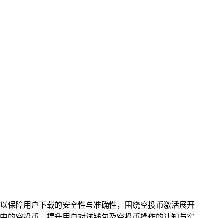
点，以保障用户下载的安全性与准确性，围绕空投币激活展开
钱包中的空投币，提升用户对该钱包及空投币操作的认知与实