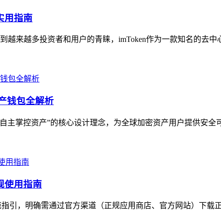
实用指南
越来越多投资者和用户的青睐，imToken作为一款知名的去中
资产钱包全解析
用户自主掌控资产”的核心设计理念，为全球加密资产用户提供安全
合规使用指南
出规范指引，明确需通过官方渠道（正规应用商店、官方网站）下载正