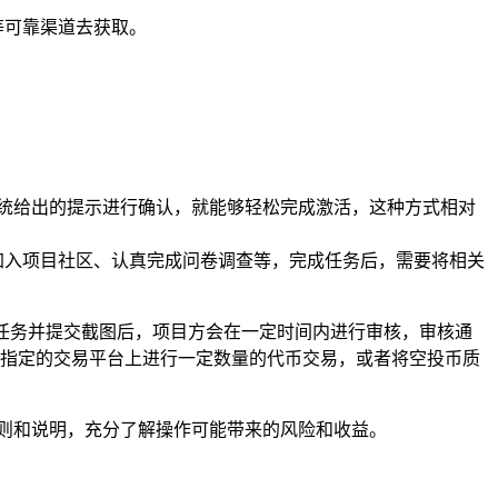
等可靠渠道去获取。
系统给出的提示进行确认，就能够轻松完成激活，这种方式相对
加入项目社区、认真完成问卷调查等，完成任务后，需要将相关
完成任务并提交截图后，项目方会在一定时间内进行审核，审核通
指定的交易平台上进行一定数量的代币交易，或者将空投币质
则和说明，充分了解操作可能带来的风险和收益。