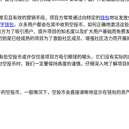
为常见且有效的营销手段，项目方常常通过向特定的
钱包
地址发放
字钱包
，众多用户都会在其中收到空投币，如何正确地激活这些
，是项目方为了吸引用户、提升项目的知名度以及扩大用户基础而免
则是已经成熟的项目为了激励社区成员、增强社区活力而开展的活
，有些空投币或许仅仅是项目方吸引眼球的噱头，它们没有实际的
对空投币时，我们一定要保持高度的谨慎，仔细深入地了解项目
符合条件的空投币，一般情况下，空投币会直接清晰地显示在钱包的