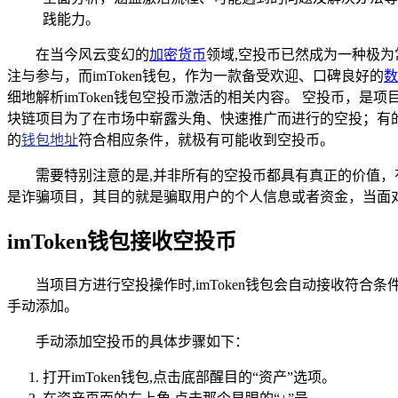
践能力。
在当今风云变幻的
加密货币
领域,空投币已然成为一种极
注与参与，而imToken钱包，作为一款备受欢迎、口碑良好的
数
细地解析imToken钱包空投币激活的相关内容。 空投币
块链项目为了在市场中崭露头角、快速推广而进行的空投；有的
的
钱包地址
符合相应条件，就极有可能收到空投币。
需要特别注意的是,并非所有的空投币都具有真正的价值
是诈骗项目，其目的就是骗取用户的个人信息或者资金，当面
imToken钱包接收空投币
当项目方进行空投操作时,imToken钱包会自动接收
手动添加。
手动添加空投币的具体步骤如下：
打开imToken钱包,点击底部醒目的“资产”选项。