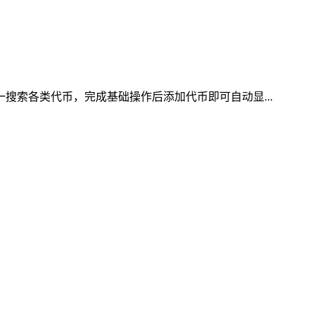
一搜索各类代币，完成基础操作后添加代币即可自动显...