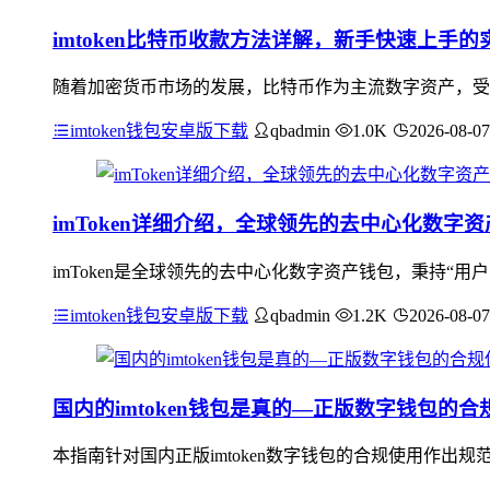
imtoken比特币收款方法详解，新手快速上手的
随着加密货币市场的发展，比特币作为主流数字资产，受到
imtoken钱包安卓版下载
qbadmin
1.0K
2026-08-07
imToken详细介绍，全球领先的去中心化数字
imToken是全球领先的去中心化数字资产钱包，秉持“
imtoken钱包安卓版下载
qbadmin
1.2K
2026-08-07
国内的imtoken钱包是真的—正版数字钱包的
本指南针对国内正版imtoken数字钱包的合规使用作