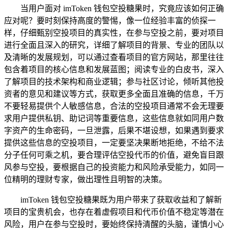
当用户面对 imToken 钱包空投糖果时，究竟应该如何正确
应对呢？要时刻保持高度的警惕，像一位经验丰富的侦探一
样，仔细甄别空投项目的真实性，在参与空投之前，要对项目
进行全面且深入的研究，详细了解项目的背景、专业的团队以
及清晰的发展规划，可以通过查看项目的官方网站，那里往往
包含着项目的核心信息和发展蓝图；阅读专业的白皮书，深入
了解项目的技术架构和商业逻辑；参与社区讨论，倾听其他投
资者的意见和建议等方式，获取更多全面且准确的信息，千万
不要轻易提供个人敏感信息，合法的空投项目通常不会无理要
求用户提供私钥、助记词等重要信息，这些信息就如同用户数
字资产的生命密码，一旦泄露，后果不堪设想，如果遇到要求
提供这些信息的空投项目，一定要坚决果断地拒绝，不给不法
分子任何可乘之机，要合理评估空投代币的价值，避免盲目跟
风参与空投，要根据自己的投资能力和风险承受能力，如同一
位精明的理财专家，做出理性且明智的决策。
imToken 钱包空投糖果既为用户带来了获取收益和了解新
项目的宝贵机会，也存在着虚假项目和代币价值不稳定等潜在
风险，用户在参与空投时，要始终保持清醒的头脑，谨慎小心