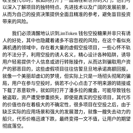
收空投代币时，就如同打开了一扇通往新世界的大门，他们可
以深入了解项目的独特特点、先进技术以及广阔的发展前景，
从而为自己的投资决策提供全面且精准的参考，避免盲目投资
带来的风险。
我们必须清醒地认识到,imToken 钱包空投糖果并非只有诱
人的好处，其中也隐藏着诸多不容忽视的风险，在这个看似充
满机遇的领域中，存在着大量的虚假空投项目，一些心怀不轨
的不法分子，利用空投的诱人名义，精心设计各种陷阱，诱导
用户轻易提供个人信息或进行转账操作，从而达到骗取用户资
产的邪恶目的，这些虚假项目往往信誓旦旦地承诺高额回报，
就像一个美丽却虚幻的梦境，但实际上只是一场彻头彻尾的骗
局，用户在参与空投时，倘若不小心点击了不明来源的链接或
下载了恶意软件，就如同打开了潘多拉的魔盒，可能导致钱包
被盗取，资产遭受惨重损失，即使是真实的空投项目，其代币
的价值也存在着极大的不确定性，很多项目在空投之后，由于
缺乏实际的应用场景和强大的发展潜力，就像一艘失去动力的
船只，代币价格迅速下跌，最终变得一文不值，让用户的期望
彻底落空。