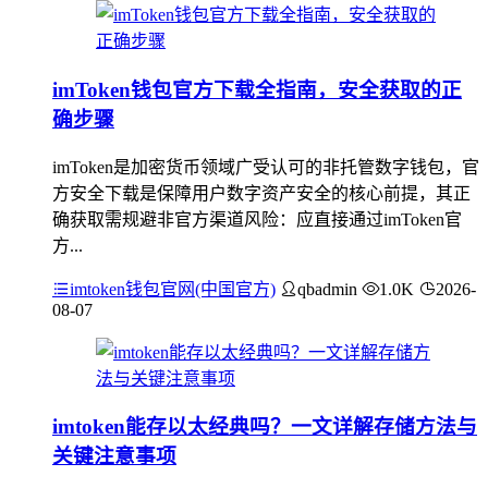
imToken钱包官方下载全指南，安全获取的正
确步骤
imToken是加密货币领域广受认可的非托管数字钱包，官
方安全下载是保障用户数字资产安全的核心前提，其正
确获取需规避非官方渠道风险：应直接通过imToken官
方...
imtoken钱包官网(中国官方)
qbadmin
1.0K
2026-
08-07
imtoken能存以太经典吗？一文详解存储方法与
关键注意事项