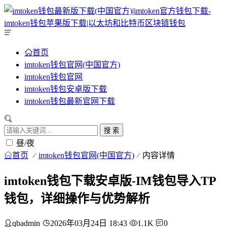
首页
imtoken钱包官网(中国官方)
imtoken钱包官网
imtoken钱包安卓版下载
imtoken钱包最新官网下载
搜 索
昼/夜
首页
imtoken钱包官网(中国官方)
内容详情
imtoken钱包下载安卓版-IM钱包导入TP
钱包，详细操作与优势解析
qbadmin
2026年03月24日 18:43
1.1K
0