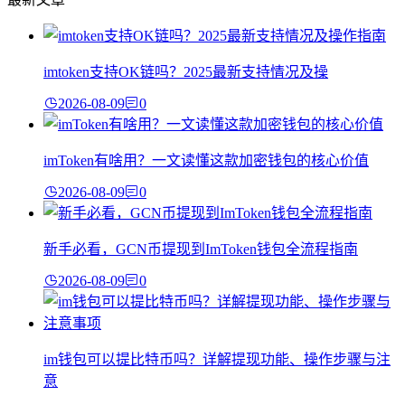
imtoken支持OK链吗？2025最新支持情况及操
2026-08-09
0
imToken有啥用？一文读懂这款加密钱包的核心价值
2026-08-09
0
新手必看，GCN币提现到ImToken钱包全流程指南
2026-08-09
0
im钱包可以提比特币吗？详解提现功能、操作步骤与注
意