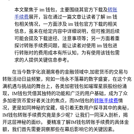
本文聚焦于 im 钱包，主要围绕其官方下载及
转账
手续费
展开，旨在通过一篇文章让读者了解 im 钱
包相关情况，一方面涉及 im 钱包官方下载的相关
信息，虽未在给定内容中详细说明，但可推测后续
可能会提及下载途径、注意事项等；另一方面着重
探讨转账手续费问题，能让读者对使用 im 钱包进
行转账时的费用成本有所认知，为有使用该钱包需
求的人提供关键信息参考。
在当今数字化浪潮席卷的金融领域中,加密货币的交易与
转账活动日益频繁，宛如一场永不落幕的数字盛宴，在这个充
满机遇与挑战的舞台上，各类加密钱包如璀璨星辰般纷纷涌
现，IM钱包凭借其独特的功能和广泛的用户基础，成为了众
多加密货币爱好者关注的焦点，而IM钱包的
转账手续费
情
况，更是如同神秘的宝藏，吸引着无数用户探寻其中的奥秘，
IM钱包转账手续费究竟是多少呢？让我们一同深入剖析，揭
开这层神秘的面纱。 要精准了解IM钱包转账手续费的具体金
额，我们首先需要洞察那些在幕后影响它的关键因素。