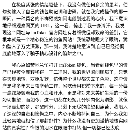
在极度紧张的情绪驱使下，我没有做任何多余的思考，便
匆匆输入了自己的钱包助记词和密码，就在我完成操作的那一
瞬间，一种莫名的不祥预感如闪电般划过我的心头，我下意识
地仔细观察网页的 URL，这一看，惊出了我一身冷汗，我发
现这个网址与 imToken 官方网址有着细微但却致命的差别，它
根本就是一个精心伪造的钓鱼网站！我惊恐地瞪大了眼睛，犹
如坠入了万丈深渊，那一刻，我清楚地意识到,自己已经彻彻
底底地落入了骗子精心设计的陷阱之中。
我心急如焚地急忙打开 imToken 钱包，当看到钱包里的资
产已经被全部转移得一干二净时，我的世界瞬间崩塌了，只觉
得天旋地转，双腿发软，仿佛整个世界都失去了色彩，这些资
产是我多年来日夜辛勤工作、省吃俭用积攒下来的，每一分每
一毫都凝聚着我的心血和汗水，更是我对未来美好生活的一份
殷切期望，而如今，这一切都在短短几分钟内化为泡影，就像
一场虚幻的梦，梦醒时分，只剩下无尽的绝望和痛苦，我陷入
了深深的自责和懊悔之中，内心不断地拷问自己：为什么我如
此轻易地就相信了那封邮件？为什么我没有更加谨慎地核实网
站的真实性？悔恨的泪水在眼眶中打转,但一切都已经太晚