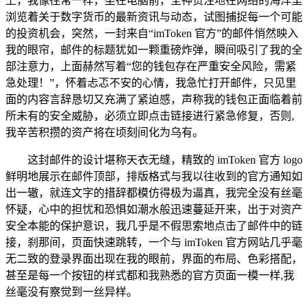
上，我像往常一样，坐在电脑前，全神贯注地在网络的海洋里
浏览着关于数字货币的最新资讯与动态，试图捕捉每一个可能
的投资机会，突然，一封来自“imToken 官方”的邮件悄然映入
我的眼帘，邮件的标题犹如一颗重磅炸弹，瞬间吸引了我的全
部注意力，上面赫然写着“您的钱包存在严重安全风险，需紧
急处理！”，怀着忐忑不安的心情，我急忙打开邮件，只见里
面的内容言辞恳切又充满了紧迫感，声称我的钱包正面临着前
所未有的安全威胁，必须立即点击链接进行紧急修复，否则,
我辛苦积攒的资产将在顷刻间化为乌有。
这封邮件的设计堪称天衣无缝，精致的 imToken 官方 logo
鲜明地展示在邮件顶部，排版格式与我以往收到的官方通知如
出一辙，就连文字的措辞都模仿得极为逼真，我完全没有丝毫
怀疑，心中的担忧和恐惧如潮水般迅速蔓延开来，出于对资产
安全本能的保护意识，我几乎是不假思索地点击了邮件中的链
接，刹那间，页面快速跳转，一个与 imToken 官方网站几乎毫
无二致的登录界面出现在我的眼前，界面的布局、色彩搭配，
甚至是每一个按钮的样式都和我熟悉的官方页面一模一样,我
丝毫没有察觉到一丝异样。