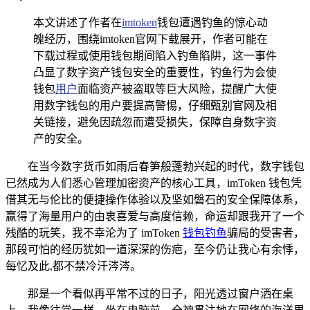
本文讲述了作者在
imtoken
钱包遭遇钓鱼的惊心动
魄经历，围绕imtoken官网下载展开，作者可能在
下载过程或使用钱包期间陷入钓鱼陷阱，这一事件
凸显了数字资产钱包安全的重要性，钓鱼行为会使
钱包
用户
面临资产被盗取等巨大风险，提醒广大使
用数字钱包的用户要提高警惕，仔细甄别官网及相
关链接，避免因疏忽而遭受损失，保障自身数字资
产的安全。
在当今数字货币如雨后春笋般蓬勃兴起的时代，数字钱包
已然成为人们悉心管理加密资产的核心工具，imToken 钱包凭
借其无与伦比的便捷操作体验以及坚如磐石的安全保障体系，
赢得了海量用户的由衷喜爱与高度信赖，命运却跟我开了一个
残酷的玩笑，我不幸沦为了 imToken
钱包钓鱼
骗局的受害者，
那段可怕的经历犹如一道深深的伤疤，至今仍让我心有余悸，
每忆及此,都不禁冷汗涔涔。
那是一个看似再平常不过的日子，阳光透过窗户洒在桌