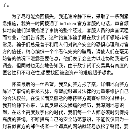
了。
为了尽可能挽回损失，我迅速冷静下来，采取了一系列紧
急措施，我第一时间拨通了 imToken 官方客服的电话，声音颤
抖地向他们详细描述了事情的整个经过，客服人员的声音沉稳
而专业，他们告诉我，这种钓鱼诈骗手段在数字货币领域非常
常见，骗子们总是善于利用人们对资产安全的恐惧心理和对官
方的信任，精心编织一个个看似完美的骗局，诱使人们在毫无
防备的情况下泄露重要信息，他们表示会全力以赴协助我进行
调查，但同时也无奈地告知我，由于数字货币交易具有高度的
匿名性和不可逆性,想要找回被盗资产的难度超乎想象。
怀着最后的一丝希望，我又向警方报了案，详细地向警方
陈述了事情的来龙去脉，希望能够通过法律的力量来维护自己
的合法权益，在漫长而又煎熬的等待警方调查结果的过程中，
我开始静下心来，认真反思这次惨痛的经历，我深刻地意识
到，在这个高度数字化的时代，我们每一个人都必须时刻保持
高度的警惕，不断提高自己的安全防范意识，不能仅仅因为一
封看似官方的邮件或者一个逼真的网站就轻易放松了警惕，要