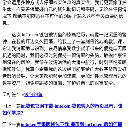
学会运用多种方式去仔细核实信息的真实性，我们更要像守护
生命一样妥善保管好自己的钱包助记词和密码，无论在任何情
况下,都绝不能随意在不可信的网站上输入这些至关重要的信
息。
这次 imToken 钱包被钓鱼的惨痛经历，就像一记沉重的警
钟，在我的耳边久久回荡，给我上了一堂刻骨铭心的教训课，
它让我清醒地认识到，在尽情享受数字货币带来的便捷与无限
机遇的同时，我们必须时刻保持一颗清醒的头脑，敏锐地察觉
到潜在的风险，就像在波涛汹涌的大海中航行，时刻警惕着暗
礁和漩涡，我真心希望我的这段经历能够给广大数字货币爱好
者敲响警钟，让大家都能够更加谨慎、更加理性地管理自己的
数字资产，避免重蹈我的覆辙，守护好自己的财富安全。
标签：
#
钱包钓鱼
上一篇
im钱包官网下载-imtoken 钱包转入的币没显示，该
如何解决？
下一篇
imtoken苹果版钱包下载-提币到 imToken 后如何提