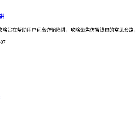
阱
别全攻略旨在帮助用户远离诈骗陷阱，攻略聚焦仿冒钱包的常见套路
-07