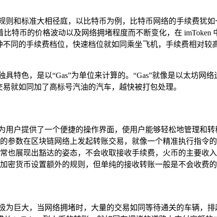
取规则和标准大相径庭，以比特币为例，比特币网络的手续费犹如
特币的价格波动以及网络拥堵程度而不断变化，在 imToke
三种不同的手续费档位，快速档位就如同乘坐飞机，手续费相对较
具特色，是以“Gas”为单位来计算的。“Gas”就像是以太坊网
高，交易就如同加了高标号汽油的汽车，越快被打包处理。
，只是为用户提供了一个便捷的操作界面，使用户能够轻松地管理
的参数在区块链网络上发起转账交易，就像一个精准执行指令的
币时，通常也展现出豁达的姿态，不会收取接收手续费，火币的主要
加密货币设置额外的规则，但单纯的接收转账一般是不会收费的
响极为巨大，当网络拥堵时，大量的交易如同等待通关的车辆，排