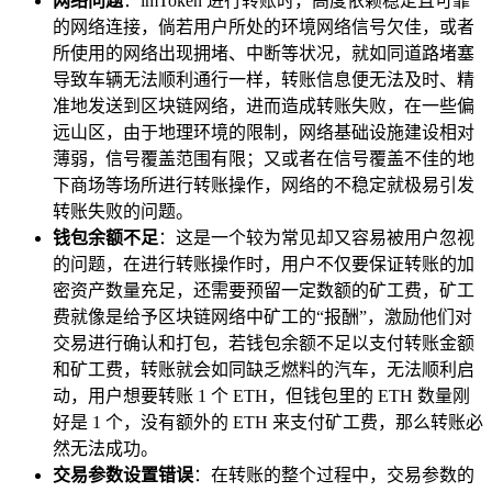
网络问题
：imToken 进行转账时，高度依赖稳定且可靠
的网络连接，倘若用户所处的环境网络信号欠佳，或者
所使用的网络出现拥堵、中断等状况，就如同道路堵塞
导致车辆无法顺利通行一样，转账信息便无法及时、精
准地发送到区块链网络，进而造成转账失败，在一些偏
远山区，由于地理环境的限制，网络基础设施建设相对
薄弱，信号覆盖范围有限；又或者在信号覆盖不佳的地
下商场等场所进行转账操作，网络的不稳定就极易引发
转账失败的问题。
钱包余额不足
：这是一个较为常见却又容易被用户忽视
的问题，在进行转账操作时，用户不仅要保证转账的加
密资产数量充足，还需要预留一定数额的矿工费，矿工
费就像是给予区块链网络中矿工的“报酬”，激励他们对
交易进行确认和打包，若钱包余额不足以支付转账金额
和矿工费，转账就会如同缺乏燃料的汽车，无法顺利启
动，用户想要转账 1 个 ETH，但钱包里的 ETH 数量刚
好是 1 个，没有额外的 ETH 来支付矿工费，那么转账必
然无法成功。
交易参数设置错误
：在转账的整个过程中，交易参数的