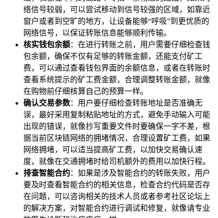
络信号较弱，可以尝试移动到信号较强的区域，如靠近
窗户或者到空旷的地方，让设备能够“呼吸”到更优质的
网络信号，以保证转账信息能够顺利传输。
核实钱包余额
：在进行转账之前，用户需要仔细检查钱
包余额，确保不仅有足够的转账金额，还能支付矿工
费，可以通过查看钱包界面的余额信息，或者在转账时
查看系统提示的矿工费金额，合理调整转账金额，就像
在购物前仔细核算自己的预算一样。
确认交易参数
：用户要仔细检查转账地址是否准确无
误，最好采用复制粘贴地址的方式，避免手动输入可能
出现的错误，就像抄写重要文件时要确保一字不差，根
据当前区块链网络的拥堵情况，合理设置矿工费，如果
网络拥堵，可以适当提高矿工费，以加快交易确认速
度，就像在交通拥堵时给司机额外的费用以加快行程。
排查智能合约
：如果是涉及智能合约的转账失败，用户
要及时查看智能合约的相关信息，检查合约代码是否存
在问题，可以咨询相关的技术人员或者参考社区论坛上
的解决方案，对智能合约进行调试和修复，就像请专业