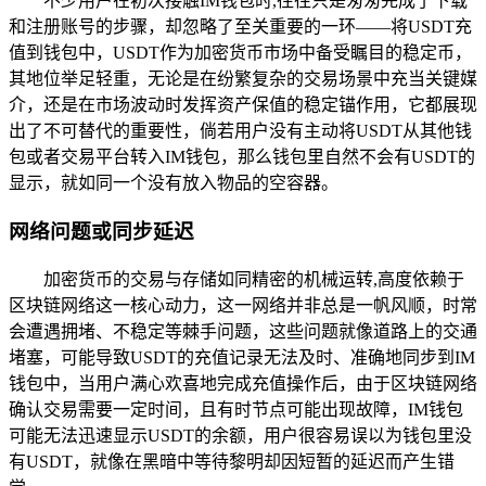
不少用户在初次接触IM钱包时,往往只是匆匆完成了下载
和注册账号的步骤，却忽略了至关重要的一环——将USDT充
值到钱包中，USDT作为加密货币市场中备受瞩目的稳定币，
其地位举足轻重，无论是在纷繁复杂的交易场景中充当关键媒
介，还是在市场波动时发挥资产保值的稳定锚作用，它都展现
出了不可替代的重要性，倘若用户没有主动将USDT从其他钱
包或者交易平台转入IM钱包，那么钱包里自然不会有USDT的
显示，就如同一个没有放入物品的空容器。
网络问题或同步延迟
加密货币的交易与存储如同精密的机械运转,高度依赖于
区块链网络这一核心动力，这一网络并非总是一帆风顺，时常
会遭遇拥堵、不稳定等棘手问题，这些问题就像道路上的交通
堵塞，可能导致USDT的充值记录无法及时、准确地同步到IM
钱包中，当用户满心欢喜地完成充值操作后，由于区块链网络
确认交易需要一定时间，且有时节点可能出现故障，IM钱包
可能无法迅速显示USDT的余额，用户很容易误以为钱包里没
有USDT，就像在黑暗中等待黎明却因短暂的延迟而产生错