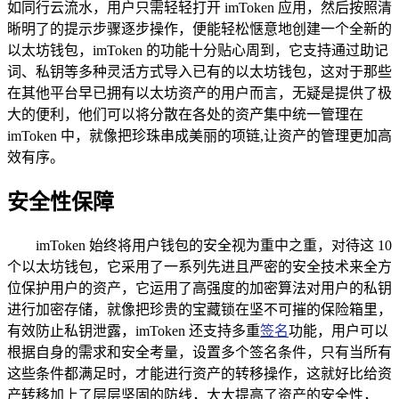
如同行云流水，用户只需轻轻打开 imToken 应用，然后按照清
晰明了的提示步骤逐步操作，便能轻松惬意地创建一个全新的
以太坊钱包，imToken 的功能十分贴心周到，它支持通过助记
词、私钥等多种灵活方式导入已有的以太坊钱包，这对于那些
在其他平台早已拥有以太坊资产的用户而言，无疑是提供了极
大的便利，他们可以将分散在各处的资产集中统一管理在
imToken 中，就像把珍珠串成美丽的项链,让资产的管理更加高
效有序。
安全性保障
imToken 始终将用户钱包的安全视为重中之重，对待这 10
个以太坊钱包，它采用了一系列先进且严密的安全技术来全方
位保护用户的资产，它运用了高强度的加密算法对用户的私钥
进行加密存储，就像把珍贵的宝藏锁在坚不可摧的保险箱里，
有效防止私钥泄露，imToken 还支持多重
签名
功能，用户可以
根据自身的需求和安全考量，设置多个签名条件，只有当所有
这些条件都满足时，才能进行资产的转移操作，这就好比给资
产转移加上了层层坚固的防线，大大提高了资产的安全性，