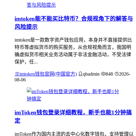
imtoken能不能买比特币？合规视角下的解答与
风险提示
imtoken是一款数字资产钱包应用，本身并不直接提供比
特币等虚拟货币的购买服务，从合规视角而言，我国明
确虚拟货币相关业务活动属于非法金融活动，不受法律
保护，任...
imtoken钱包官网(中国官方)
qbadmin
848
2026-
08-06
imToken钱包登录详细教程，新手也能1分钟搞
定
imToken作为国内主流的去中心化数字钱包，支持管理以