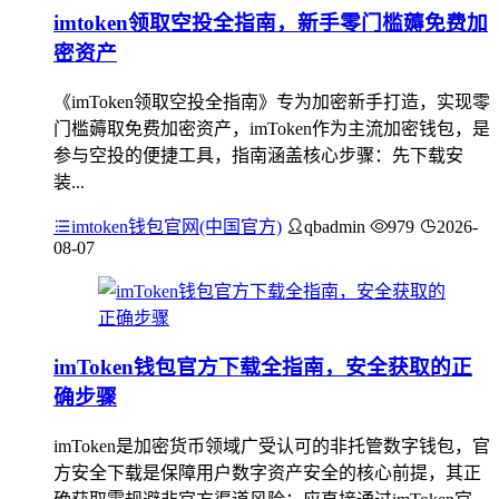
imtoken领取空投全指南，新手零门槛薅免费加
密资产
《imToken领取空投全指南》专为加密新手打造，实现零
门槛薅取免费加密资产，imToken作为主流加密钱包，是
参与空投的便捷工具，指南涵盖核心步骤：先下载安
装...
imtoken钱包官网(中国官方)
qbadmin
979
2026-
08-07
imToken钱包官方下载全指南，安全获取的正
确步骤
imToken是加密货币领域广受认可的非托管数字钱包，官
方安全下载是保障用户数字资产安全的核心前提，其正