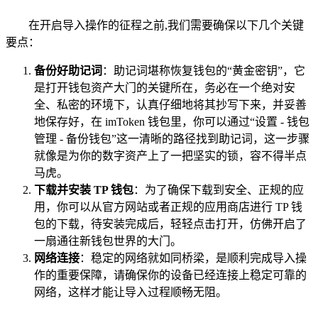
在开启导入操作的征程之前,我们需要确保以下几个关键
要点：
备份好助记词
：助记词堪称恢复钱包的“黄金密钥”，它
是打开钱包资产大门的关键所在，务必在一个绝对安
全、私密的环境下，认真仔细地将其抄写下来，并妥善
地保存好，在 imToken 钱包里，你可以通过“设置 - 钱包
管理 - 备份钱包”这一清晰的路径找到助记词，这一步骤
就像是为你的数字资产上了一把坚实的锁，容不得半点
马虎。
下载并安装 TP 钱包
：为了确保下载到安全、正规的应
用，你可以从官方网站或者正规的应用商店进行 TP 钱
包的下载，待安装完成后，轻轻点击打开，仿佛开启了
一扇通往新钱包世界的大门。
网络连接
：稳定的网络就如同桥梁，是顺利完成导入操
作的重要保障，请确保你的设备已经连接上稳定可靠的
网络，这样才能让导入过程顺畅无阻。