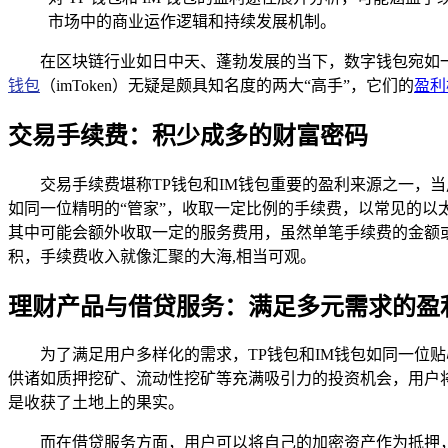
市场中的商业运作逻辑和持续发展机制。
在区块链行业如日中天、蓬勃发展的当下，数字钱包宛如一座
钱包
（imToken）无疑是颇具知名度的两大“高手”，它们的
盈利
交易手续费：积少成多的财富密码
交易手续费堪称TP钱包和IM钱包重要的盈利来源之一，
如同一位精明的“管家”，收取一定比例的手续费，以常见的以太
其中可能会额外收取一定的服务费用，虽然单笔手续费的金额
积，手续费收入就像汇聚的大海,相当可观。
理财产品与借贷服务：满足多元需求的盈
为了满足用户多样化的需求，TP钱包和IM钱包如同一位
供诸如质押挖矿、流动性挖矿等充满吸引力的投资机会，用户
是收获了土地上的果实。
而在借贷服务方面，用户可以将自己的加密资产作为抵押