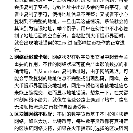
看似简单的过程中，却极易因为疏忽而出现问题，可能
会多复制了空格，导致地址中出现多余的空白字符；或
者少复制了字符，使得地址信息不完整；又或者不小心
复制到不完整的地址，一旦出现这些情况，系统就会将
其识别为错误地址，举个例子，用户在匆忙中不小心复
制了地址后面的空白部分，当粘贴到火币提币界面时，
就会出现地址错误的提示,进而影响提币操作的正常进
行。
网络延迟或卡顿
：网络状况在数字货币交易中起着至关
重要的作用，不佳的网络状况可能会严重影响数据的准
确传输，当从 imToken 复制地址时，由于网络延迟，可
能会导致复制的地址信息不完整或出现乱码，同样，在
火币提币界面提交地址时，网络卡顿也可能使地址信息
未能正确提交，进而显示地址错误，想象一下，在关键
时刻网络不给力，就像在高速公路上遇到了堵车，信息
无法顺畅流通,提币操作自然会受阻。
区块链网络不匹配
：不同的数字货币基于不同的区块链
网络，如以太坊、比特币等，每种数字货币都有其特定
的区块链网络支持，如果在火币提币时选择的区块链网