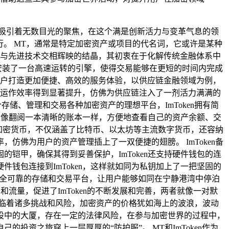
吸引着无数目光的聚焦，在这个满是创新活力与变革气息的领
行。 MT，通常是特定加密资产或项目的代名词，它或许是某种
念与先进技术交相辉映的结晶，其初衷在于化解传统金融体系中
安装了一台高速运转的引擎，使得交易能够在更短的时间内完成
用户打造更加便捷、高效的服务体验，以供应链金融领域为例，
的运作效率得到显著提升，仿佛为供应链注入了一剂活力满满的
存储、管理和交易各种加密资产的理想平台，ImToken拥有简
可以像翻阅一本清晰的账本一样，方便地查看自己的资产余额、交
种加密货币，不仅涵盖了比特币、以太坊等主流数字货币，还容纳
佛为用户的资产管理插上了一双便捷的翅膀。 ImToken备
铠甲，确保其得到妥善保护，ImToken还支持硬件钱包的连
钱包连接到ImToken，这样就如同为私钥加上了一把坚固的
一个安全可靠的存储和交易平台，让用户能够如同在宁静港湾中停泊
和流量，促进了ImToken的不断发展和完善，两者就像一对默
临着诸多挑战和风险，加密资产的价格犹如海上的波浪，波动
设中的大厦，存在一定的法律风险，在参与加密世界的过程中，
资之旅穿上一层厚厚的“防护服”。 MT和ImToken作为