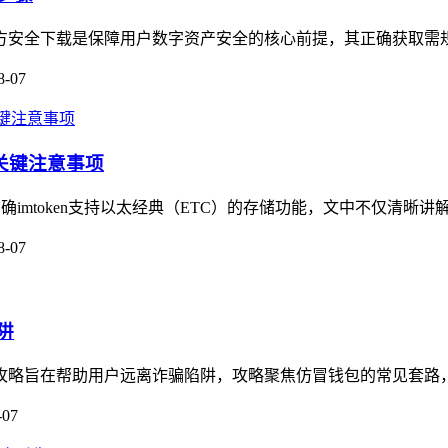
方安全下载是保障用户数字资产安全的核心前提，其正确获取需规避非
8-07
与关键注意事项
确imtoken支持以太经典（ETC）的存储功能，文中不仅清晰讲解
8-07
阱
别全攻略旨在帮助用户远离诈骗陷阱，攻略聚焦仿冒钱包的常见套路
-07