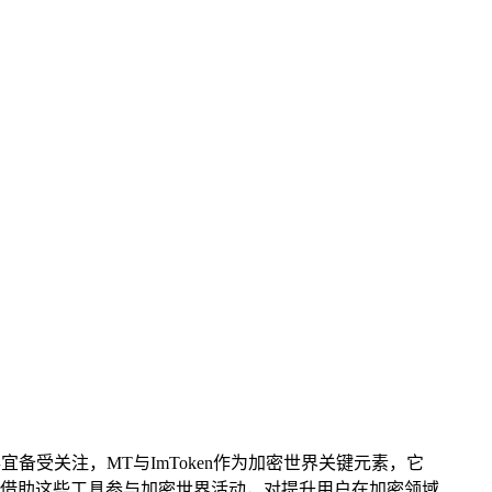
事宜备受关注，MT与ImToken作为加密世界关键元素，它
借助这些工具参与加密世界活动，对提升用户在加密领域