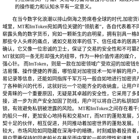
的操作能力和认知水平有一定意义。
在当今数字化浪潮以排山倒海之势席卷全球的时代,加密
域里，MT和ImToken宛如两位关键的“领航者”，各自代表
崭露头角的数字货币，宛如一颗新生的启明星，拥有别具一格
那些令人头疼的痛点，诸如交易效率的低下、信任成本的居高
确认，它又像一位忠诚的卫士，保证了交易的安全性和不可篡
MT就如同一条无形却强大的纽带，作为一种价值传递的媒介
强心针。 而ImToken，则是一款在加密领域广受欢迎的加密
洁易懂、操作便捷的界面，哪怕是对加密技术一知半解的用户，
易记录等信息，还能如同指挥千军万马一般自如地进行加密资产
了各种新兴的代币，这就好比一个功能齐全的收纳盒，让用户可
受青睐的一个重要原因，无疑是其卓越的安全性，它采用了多重
接，进一步为资产安全加固了防线，用户可以将自己的私钥如同
锁，有效避免私钥被泄露的风险。 MT和ImToken之间存在
的船只一样，更加安心地持有和交易MT，而MT的蓬勃发展，又如
契十足的伙伴，相互促进，共同推动着加密世界的蓬勃发展。
较大，市场风险如同隐藏在深海中的暗礁，时刻威胁着投资者
用户需要保持如同老船长在暴风雨中掌舵一般的理性和谨慎，充分