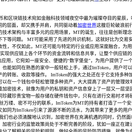
货币和区块链技术宛如金融科技领域夜空中最为璀璨夺目的星辰，
着不同的层面，却又携手并肩，共同驱动着
加密世界
这艘巨轮破浪前
的技术架构与丰富多元的应用场景，MT的诞生，往往是创新理
不下等问题。 MT可能采用了先进的共识机制，这就好比为交易
改性，不仅如此，MT还可能与特定的行业或应用深度融合，为
，实现供应链上各个环节的资金流转和信息共享，让整个供应链
钱包应用，它宛如一座安全、便捷的“数字堡垒”，为用户提供了一个
也能如同在熟悉的家中一般轻松上手，通过ImToken，用户
的转账、收款等操作。 ImToken的强大之处还在于它支持多
以在一个钱包中轻松管理多种资产，大大提高了资产的管理效率，仿
加密技术，就像为用户的私钥和资产信息穿上了一层又一层坚固的
珍藏珍贵宝物一般存储在硬件钱包中，只有在进行交易时才将硬件
着千丝万缕、密不可分的联系，ImToken为MT的持有者打造了
同为ImToken引来了源源不断的活水，为其带来了更多的用户
 我们也必须清醒地认识到，加密世界在充满机遇的同时，仍然面
，加密行业的监管政策尚处于不断完善的阶段，犹如一座正在建
了解相关的风险和规则，做好全面的风险防范措施，就像为自己的投