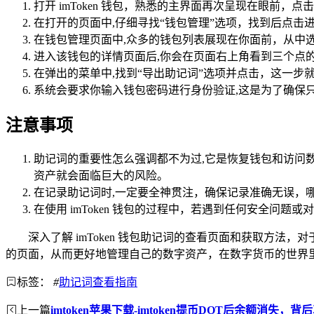
打开 imToken 钱包，熟悉的主界面再次呈现在眼前
在打开的页面中,仔细寻找“钱包管理”选项，找到后点击
在钱包管理页面中,众多的钱包列表展现在你面前，从中
进入该钱包的详情页面后,你会在页面右上角看到三个点
在弹出的菜单中,找到“导出助记词”选项并点击，这一步
系统会要求你输入钱包密码进行身份验证,这是为了确保
注意事项
助记词的重要性怎么强调都不为过,它是恢复钱包和访问
资产就会面临巨大的风险。
在记录助记词时,一定要全神贯注，确保记录准确无误，
在使用 imToken 钱包的过程中，若遇到任何安全问题
深入了解 imToken 钱包助记词的查看页面和获取方
的页面，从而更好地管理自己的数字资产，在数字货币的世界
标签：
#
助记词查看指南
上一篇
imtoken苹果下载-imtoken提币DOT后余额消失，