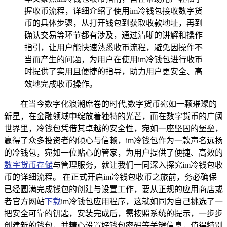
握收币流程，详细介绍了使用im冷钱包接收数字货
币的具体步骤，从打开钱包到获取收款地址，再到
确认交易等环节都有涉及，通过清晰的讲解和操作
指引，让用户能快速熟悉收币流程，避免因操作不
当而产生的问题，为用户在使用im冷钱包进行收币
时提供了实用且便捷的指导，助力用户更安全、高
效地完成收币操作。
在当今数字化浪潮席卷的时代,数字货币宛如一颗璀璨的
新星，在金融领域中绽放着独特的光芒，而在数字货币的广阔
世界里，冷钱包凭借其卓越的安全性，宛如一座坚固的堡垒，
赢得了众多投资者的倾心与信赖，im冷钱包作为一款声名远扬
的冷钱包，宛如一位贴心的管家，为用户提供了便捷、高效的
数字货币存储
与管理服务，就让我们一同深入探究im冷钱包收
币的详细流程。 在正式开启im冷钱包收币之旅前，务必确保
已经圆满完成钱包的创建与设置工作，要从正规的应用商店或
者官方网站
下载
im冷钱包应用程序，这就如同为自己挑选了一
把安全可靠的钥匙，安装完成后，需按照系统的提示，一步步
创建新的钱包，并精心设置好钱包密码等关键信息，值得特别